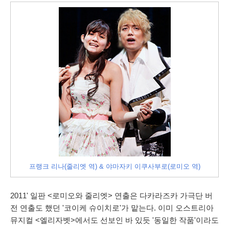
프랭크 리나(줄리엣 역) & 야마자키 이쿠사부로(로미오 역)
2011' 일판 <로미오와 줄리엣> 연출은 다카라즈카 가극단 버
전 연출도 했던 '코이케 슈이치로'가 맡는다. 이미 오스트리아
뮤지컬 <엘리자벳>에서도 선보인 바 있듯 '동일한 작품'이라도