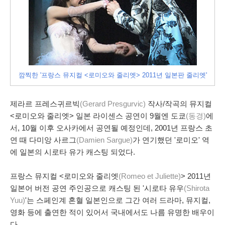
깜찍한 '프랑스 뮤지컬 <로미오와 줄리엣> 2011년 일본판 줄리엣'
제라르 프레스귀르빅
(Gerard Presgurvic)
작사/작곡의 뮤지컬
<로미오와 줄리엣> 일본 라이센스 공연이 9월엔 도쿄
(동경)
에
서, 10월 이후 오사카에서 공연될 예정인데, 2001년 프랑스 초
연 때 다미앙 사르그
(Damien Sargue)
가 연기했던 '로미오' 역
에 일본의 시로타 유가 캐스팅 되었다.
프랑스 뮤지컬 <로미오와 줄리엣
(Romeo et Juliette)
> 2011년
일본어 버전 공연 주인공으로 캐스팅 된 '시로타 유우
(Shirota
Yuu)
'는 스페인계 혼혈 일본인으로 그간 여러 드라마, 뮤지컬,
영화 등에 출연한 적이 있어서 국내에서도 나름 유명한 배우이
다.