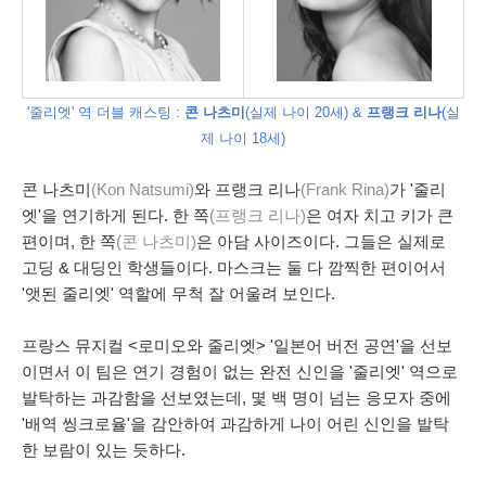
'줄리엣' 역 더블 캐스팅 :
콘 나츠미
(실제 나이 20세) &
프랭크 리나
(실
제 나이 18세)
콘 나츠미
(Kon Natsumi)
와 프랭크 리나
(Frank Rina)
가 '줄리
엣'을 연기하게 된다. 한 쪽
(프랭크 리나)
은 여자 치고 키가 큰
편이며, 한 쪽
(콘 나츠미)
은 아담 사이즈이다. 그들은 실제로
고딩 & 대딩인 학생들이다. 마스크는 둘 다 깜찍한 편이어서
'앳된 줄리엣' 역할에 무척 잘 어울려 보인다.
프랑스 뮤지컬 <로미오와 줄리엣> '일본어 버전 공연'을 선보
이면서 이 팀은 연기 경험이 없는 완전 신인을 '줄리엣' 역으로
발탁하는 과감함을 선보였는데, 몇 백 명이 넘는 응모자 중에
'배역 씽크로율'을 감안하여 과감하게 나이 어린 신인을 발탁
한 보람이 있는 듯하다.