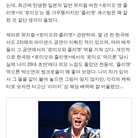
는데,
최근에 탄생한
일본의 일반 뮤지컬 버전 <로미오 앤 줄
리엣>의 '로미오'는 좀 갸우뚱이지만 '줄리엣' 캐스팅은 꽤 잘
된 것 같단 생각이 들었다.
제라르 뮤지컬 <로미오와 줄리엣> 관련하여, 몇 년 전 한국에
서도 2차례의 라이센스 공연이 이뤄진 적이 있으며, 여러 배우
들이 그 공연에서의 '로미오와 줄리엣' 역을 거쳐 갔다. 개인적
으로 한국판 <로미오와 줄리엣>에서의 '로미오' 역으론 '당시
실제 나이 20대 초반'에다 외모 느낌도 좋았던 전동석, '줄리엣'
역으론 박소연의 씽크로율이 꽤 좋아 보였다. 나이 차가 있어
서 그 둘을 같이 붙여 놓으면 그림이 맞지 않지만, 각각의 캐릭
터로 보자면 타고난 '이미지' 상 해당 배역에 잘 어울렸던...