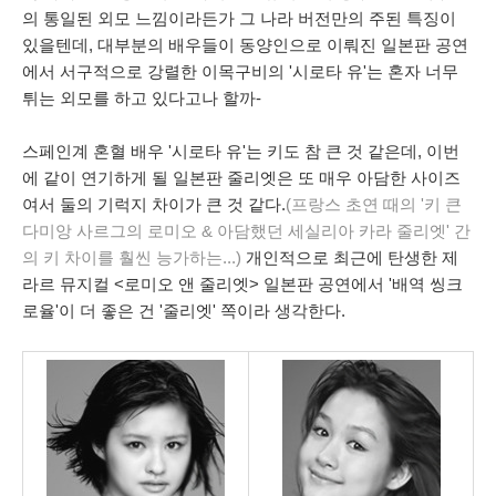
의 통일된 외모 느낌이라든가 그 나라 버전만의 주된 특징이
있을텐데, 대부분의 배우들이 동양인으로 이뤄진 일본판 공연
에서 서구적으로 강렬한 이목구비의 '시로타 유'는 혼자 너무
튀는 외모를 하고 있다고나 할까-
스페인계 혼혈 배우 '시로타 유'
는 키도 참 큰 것 같은데, 이번
에 같이 연기하게 될 일본판 줄리엣은 또 매우 아담한 사이즈
여서 둘의 기럭지 차이가 큰 것 같다.
(프랑스 초연 때의 '키 큰
다미앙 사르그의 로미오 & 아담했던 세실리아 카라 줄리엣' 간
의 키 차이를 훨씬 능가하는...)
개인적으로 최근에 탄생한 제
라르 뮤지컬 <로미오 앤 줄리엣> 일본판 공연에서 '배역 씽크
로율'이 더 좋은 건 '줄리엣' 쪽이라 생각한다.