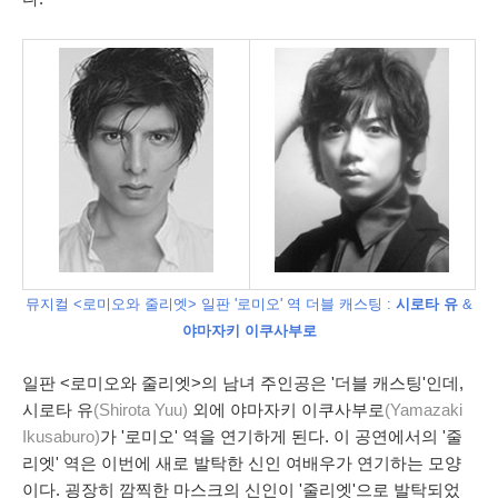
뮤지컬 <로미오와 줄리엣> 일판
'로미오' 역
더블 캐스팅 :
시로타 유
&
야마자키 이쿠사부로
일판 <로미오와 줄리엣>의 남녀 주인공은 '더블 캐스팅'인데,
시로타 유
(Shirota Yuu)
외에 야마자키 이쿠사부로
(Yamazaki
Ikusaburo)
가 '로미오' 역을 연기하게 된다. 이 공연에서의 '줄
리엣' 역은 이번에 새로 발탁한 신인 여배우가 연기하는 모양
이다. 굉장히 깜찍한 마스크의 신인이 '줄리엣'으로 발탁되었