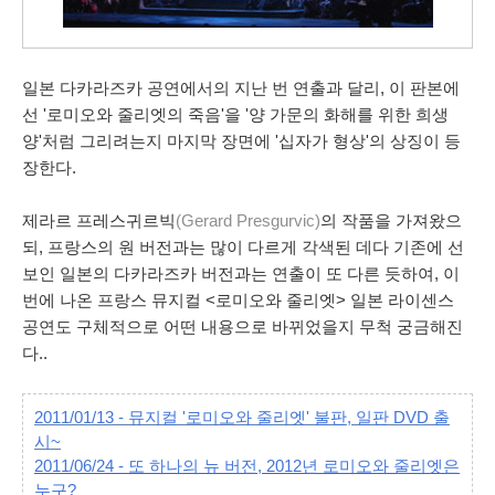
일본 다카라즈카 공연에서의 지난 번 연출과 달리, 이 판본에
선 '로미오와 줄리엣의 죽음'을 '양 가문의 화해를 위한 희생
양'처럼 그리려는지 마지막 장면에 '십자가 형상'의 상징이 등
장한다.
제라르 프레스귀르빅
(Gerard Presgurvic)
의 작품을 가져왔으
되, 프랑스의 원 버전과는 많이 다르게 각색된 데다 기존에 선
보인 일본의 다카라즈카 버전과는 연출이 또 다른 듯하여, 이
번에 나온 프랑스 뮤지컬 <로미오와 줄리엣> 일본 라이센스
공연도 구체적으로 어떤 내용으로 바뀌었을지 무척 궁금해진
다..
2011/01/13 - 뮤지컬 '로미오와 줄리엣' 불판, 일판 DVD 출
시~
2011/06/24 - 또 하나의 뉴 버전, 2012년 로미오와 줄리엣은
누구?