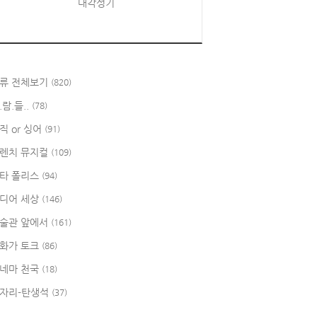
대각성기
류 전체보기
(820)
.람.들..
(78)
직 or 싱어
(91)
렌치 뮤지컬
(109)
타 폴리스
(94)
디어 세상
(146)
술관 앞에서
(161)
화가 토크
(86)
네마 천국
(18)
자리-탄생석
(37)