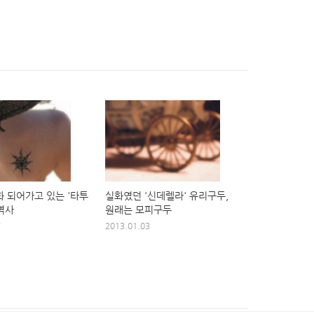
화 되어가고 있는 '타투
실화였던 '신데렐라' 유리구두,
 역사
원래는 모피구두
7
2013.01.03