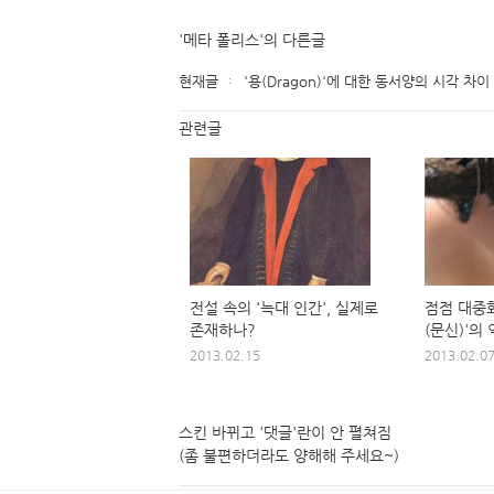
'메타 폴리스'의 다른글
현재글
'용(Dragon)'에 대한 동서양의 시각 차이
관련글
전설 속의 '늑대 인간', 실제로
점점 대중
존재하나?
(문신)'의
2013.02.15
2013.02.0
스킨 바뀌고 '댓글'란이 안 펼쳐짐
(좀 불편하더라도 양해해 주세요~)