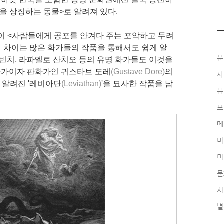
을 상징하는 동물>로 알려져 있다.
'이 <사람들에게 공포를 안겨다 주는 포악하고 두려
식 차이는 많은 화가들의 작품을 통해서도 쉽게 알
분
 빈치, 라파엘로 산치오 등의 유명 화가들도 이것을
 화가이자 판화가인 귀스타브 도레
(Gustave Dore)
의
사
로 알려진 '레비아단
(
Leviathan
)
'을 묘사한 작품을 남
뮤
프
메
미
미
문
시
별