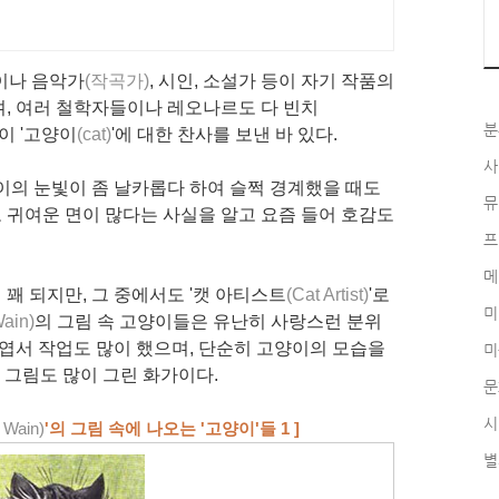
이나 음악가
(작곡가)
, 시인, 소설가 등이 자기 작품의
, 여러 철학자들이나 레오나르도 다 빈치
분
이 '고양이
(cat)
'에 대한 찬사를 보낸 바 있다.
사
이의 눈빛이 좀 날카롭다 하여 슬쩍 경계했을 때도
뮤
 귀여운 면이 많다는 사실을 알고 요즘 들어 호감도
프
메
꽤 되지만, 그 중에서도 '캣 아티스트
(Cat Artist)
'로
미
Wain)
의 그림 속 고양이들은 유난히 사랑스런 분위
 엽서 작업도 많이 했으며, 단순히 고양이의 모습을
미
' 그림도 많이 그린 화가이다.
문
시
s Wain
)
'의 그림 속에 나오는 '고양이'들 1 ]
별