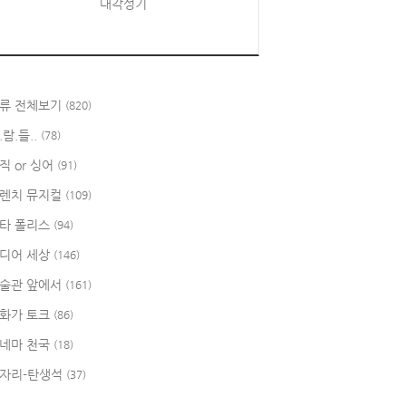
대각성기
류 전체보기
(820)
.람.들..
(78)
직 or 싱어
(91)
렌치 뮤지컬
(109)
타 폴리스
(94)
디어 세상
(146)
술관 앞에서
(161)
화가 토크
(86)
네마 천국
(18)
자리-탄생석
(37)