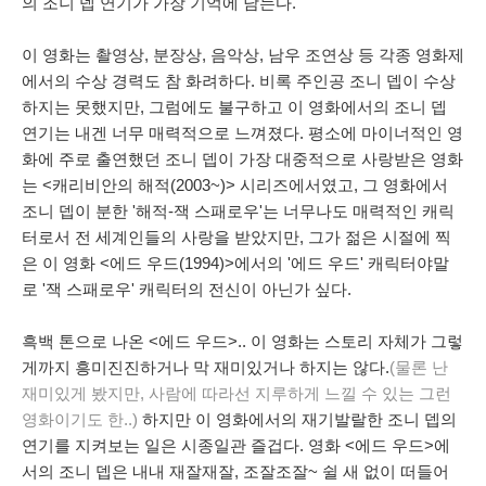
의 조니 뎁 연기가 가장 기억에 남는다.
이 영화는 촬영상, 분장상, 음악상, 남우 조연상 등 각종 영화제
에서의 수상 경력도 참 화려하다. 비록 주인공 조니 뎁이 수상
하지는 못했지만, 그럼에도 불구하고 이 영화에서의 조니 뎁
연기는 내겐 너무 매력적으로 느껴졌다. 평소에 마이너적인 영
화에 주로 출연했던 조니 뎁이 가장 대중적으로 사랑받은 영화
는 <캐리비안의 해적(2003~)> 시리즈에서였고, 그 영화에서
조니 뎁이 분한 '해적-잭 스패로우'는 너무나도 매력적인 캐릭
터로서 전 세계인들의 사랑을 받았지만, 그가 젊은 시절에 찍
은 이 영화 <에드 우드(1994)>에서의 '에드 우드' 캐릭터야말
로 '잭 스패로우' 캐릭터의 전신이 아닌가 싶다.
흑백 톤으로 나온 <에드 우드>.. 이 영화는 스토리 자체가 그렇
게까지 흥미진진하거나 막 재미있거나 하지는 않다.
(물론 난
재미있게 봤지만, 사람에 따라선 지루하게 느낄 수 있는 그런
영화이기도 한..)
하지만 이 영화에서의 재기발랄한 조니 뎁의
연기를 지켜보는 일은 시종일관 즐겁다. 영화 <에드 우드>에
서의 조니 뎁은 내내 재잘재잘, 조잘조잘~ 쉴 새 없이 떠들어