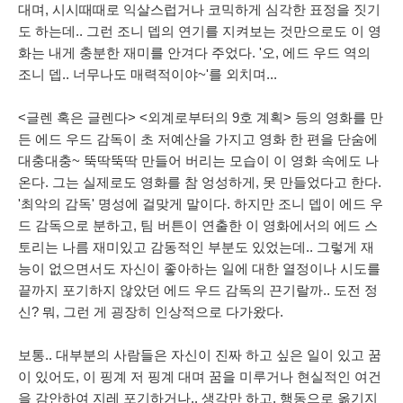
대며, 시시때때로 익살스럽거나 코믹하게 심각한 표정을 짓기
도 하는데.. 그런 조니 뎁의 연기를 지켜보는 것만으로도 이 영
화는 내게 충분한 재미를 안겨다 주었다. '오, 에드 우드 역의
조니 뎁.. 너무나도 매력적이야~'를 외치며...
<글렌 혹은 글렌다> <외계로부터의 9호 계획> 등의 영화를 만
든 에드 우드 감독이 초 저예산을 가지고 영화 한 편을 단숨에
대충대충~ 뚝딱뚝딱 만들어 버리는 모습이 이 영화 속에도 나
온다. 그는 실제로도 영화를 참 엉성하게, 못 만들었다고 한다.
'최악의 감독' 명성에 걸맞게 말이다. 하지만 조니 뎁이 에드 우
드 감독으로 분하고, 팀 버튼이 연출한 이 영화에서의 에드 스
토리는 나름 재미있고 감동적인 부분도 있었는데.. 그렇게 재
능이 없으면서도 자신이 좋아하는 일에 대한 열정이나 시도를
끝까지 포기하지 않았던 에드 우드 감독의 끈기랄까.. 도전 정
신? 뭐, 그런 게 굉장히 인상적으로 다가왔다.
보통.. 대부분의 사람들은 자신이 진짜 하고 싶은 일이 있고 꿈
이 있어도, 이 핑계 저 핑계 대며 꿈을 미루거나 현실적인 여건
을 감안하여 지레 포기하거나.. 생각만 하고, 행동으로 옮기지