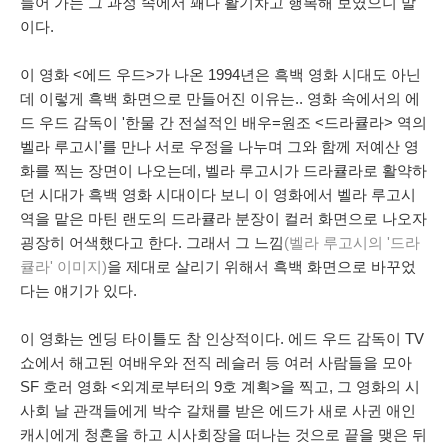
들어 가는 그 과정 속에서 꽤나 활기차고 행복해 보였으니 말
이다.
이 영화 <에드 우드>가 나온 1994년은 흑백 영화 시대도 아닌
데 이렇게 흑백 화면으로 만들어진 이유는.. 영화 속에서의 에
드 우드 감독이 '한물 간 전설적인 배우=원조 <드라큘라> 역의
벨라 루고시'를 만나 서로 우정을 나누며 그와 함께 저예산 영
화를 찍는 장면이 나오는데, 벨라 루고시가 드라큘라로 활약하
던 시대가 흑백 영화 시대이다 보니 이 영화에서 벨라 루고시
역을 맡은 마틴 랜도의 드라큘라 분장이 컬러 화면으로 나오자
굉장히 어색했다고 한다. 그래서 그 느낌
(벨라 루고시의 '드라
큘라' 이미지)
을 제대로 살리기 위해서 흑백 화면으로 바꾸었
다는 얘기가 있다.
이 영화는 엔딩 타이틀도 참 인상적이다. 에드 우드 감독이 TV
쇼에서 해고된 여배우와 전직 레슬러 등 여러 사람들을 모아
SF 호러 영화 <외계로부터의 9호 계획>을 찍고, 그 영화의 시
사회 날 관객들에게 박수 갈채를 받은 에드가 새로 사귄 애인
캐시에게 청혼을 하고 시사회장을 떠나는 것으로 끝을 맺은 뒤