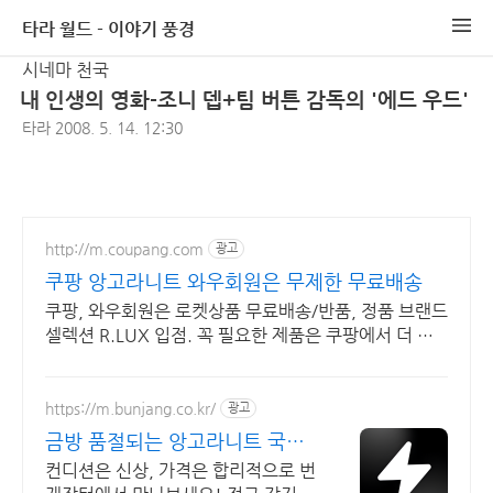
타라 월드 - 이야기 풍경
시네마 천국
내 인생의 영화-조니 뎁+팀 버튼 감독의 '에드 우드'
타라
2008. 5. 14. 12:30
http://m.coupang.com
광고
쿠팡 앙고라니트 와우회원은 무제한 무료배송
쿠팡, 와우회원은 로켓상품 무료배송/반품, 정품 브랜드
셀렉션 R.LUX 입점. 꼭 필요한 제품은 쿠팡에서 더 저
렴하게, 로켓배송으로 더 빠르게!
https://m.bunjang.co.kr/
광고
금방 품절되는 앙고라니트 국내
최대 브랜드 중고거래
컨디션은 신상, 가격은 합리적으로 번