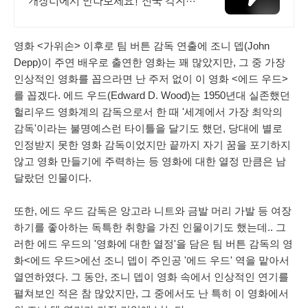
개장터에서 만나보세요! 전국 각지에
서 올라오는 전국구 최다 상품 매일
10만 개 이상의 신규 상품 업로드
영화 <가위손> 이후로 팀 버튼 감독 연출에 조니 뎁(John
Depp)이 주연 배우로 출연한 영화는 꽤 많았지만, 그 중 가장
인상적인 영화를 꼽으라면 난 주저 없이 이 영화 <에드 우드>
를 꼽겠다.
에드 우드(Edward D. Wood)는 1950년대 실존했던
헐리우드 영화계의 감독으로서 한 때 '세계에서 가장 최악의
감독'이라는 불명예스런 타이틀을 달기도 했던, 당대에 별로
인정받지 못한 영화 감독이었지만 끝까지 자기 꿈을 포기하지
않고 영화 만들기에 주력하는 등 영화에 대한 열정 만큼은 남
달랐던 인물이다.
또한, 에드 우드 감독은 앙고라 니트와 금발 머리 가발 등 여장
하기를 좋아하는 독특한 취향을 가진 인물이기도 했는데.. 그
러한 에드 우드의 '영화에 대한 열정'을 담은 팀 버튼 감독의 영
화<에드 우드>에선 조니 뎁이 주인공 '에드 우드' 역을 맡아서
열연하였다. 그 동안, 조니 뎁이 영화 속에서 인상적인 연기를
펼쳐보인 적은 참 많았지만, 그 중에서도 난 특히 이 영화에서