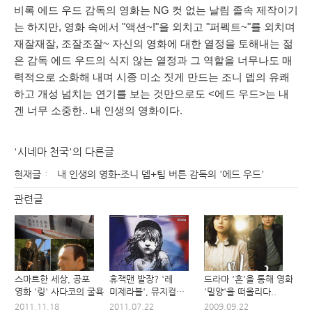
비록 에드 우드 감독의 영화는 NG 컷 없는 날림 졸속 제작이기
는 하지만, 영화 속에서 "액션~!"을 외치고 "퍼펙트~"를 외치며
재잘재잘, 조잘조잘~ 자신의 영화에 대한 열정을 토해내는 젊
은 감독 에드 우드의 식지 않는 열정과 그 역할을 너무나도 매
력적으로 소화해 내며 시종 미소 짓게 만드는 조니 뎁의 유쾌
하고 개성 넘치는 연기를 보는 것만으로도 <에드 우드>는 내
겐 너무 소중한.. 내 인생의 영화이다.
'시네마 천국'의 다른글
현재글
내 인생의 영화-조니 뎁+팀 버튼 감독의 '에드 우드'
관련글
스마트한 세상, 공포
휴잭맨 발장? '레
드라마 '혼'을 통해 영화
영화 '링' 사다코의 굴욕
미제라블', 뮤지컬
'밀양'을 떠올리다..
영화로 탄생
2011.11.18
2011.07.22
2009.09.22