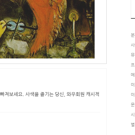
분
사
뮤
프
메
미
 빠져보세요. 사색을 즐기는 당신, 와우회원 캐시적
미
문
시
별