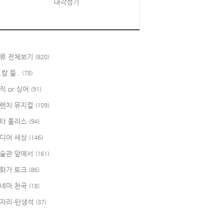
대각성기
류 전체보기
(820)
.람.들..
(78)
직 or 싱어
(91)
렌치 뮤지컬
(109)
타 폴리스
(94)
디어 세상
(146)
술관 앞에서
(161)
화가 토크
(86)
네마 천국
(18)
자리-탄생석
(37)