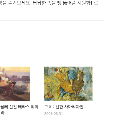
맛을 즐겨보세요. 답답한 속을 뻥 뚫어줄 시원함! 로
 필레 신전 테라스 위의
고흐 : 선한 사마리아인
트라
2009.08.31
4