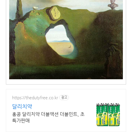
https://thedutyfree.co.kr
광고
달리치약
홍콩 달리치약 더블액션 더블민트, 초
특가판매