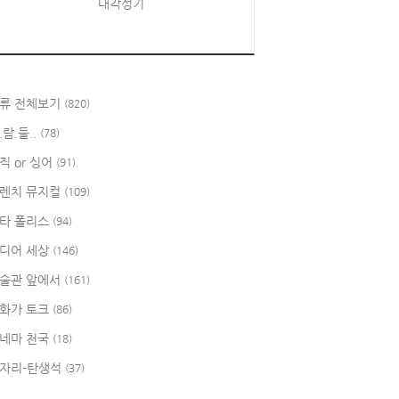
대각성기
류 전체보기
(820)
.람.들..
(78)
직 or 싱어
(91)
렌치 뮤지컬
(109)
타 폴리스
(94)
디어 세상
(146)
술관 앞에서
(161)
화가 토크
(86)
네마 천국
(18)
자리-탄생석
(37)