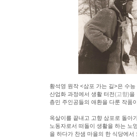
황석영 원작 <삼포 가는 길>은 수능
산업화 과정에서 생활 터전
(고향)
을
층민 주인공들의 애환을 다룬 작품이
옥살이를 끝내고 고향 삼포로 돌아가
노동자로서 떠돌이 생활을 하는 노영
을 하다가 찬샘 마을의 한 식당에서