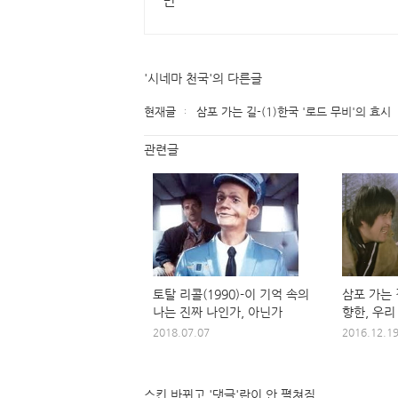
만
'시네마 천국'의 다른글
현재글
삼포 가는 길-(1)한국 '로드 무비'의 효시
관련글
토탈 리콜(1990)-이 기억 속의
삼포 가는 
나는 진짜 나인가, 아닌가
향한, 우리
2018.07.07
2016.12.1
스킨 바뀌고 '댓글'란이 안 펼쳐짐