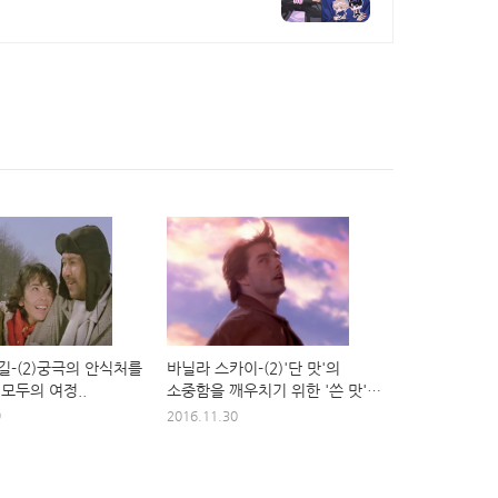
길-(2)궁극의 안식처를
바닐라 스카이-(2)'단 맛'의
 모두의 여정..
소중함을 깨우치기 위한 '쓴 맛'
여정
9
2016.11.30