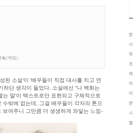
분
사
뮤
 문숙
(백화)
프
메
구성된 소설'이 '배우들이 직접 대사를 치고 연
미
기하단 생각이 들었다. 소설에선 "나 백화는
미
 내뱉는 말'이 텍스트로만 표현되고 구체적으로
 수밖에 없는데, 그걸 배우들이 각자의 톤으
문
 보여주니 그만큼 더 생생하게 와닿는 느낌-
시
별