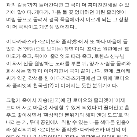
과의
갈등
'까지 들어간다면 그 극이 더
흥미진진
해질 수 있
기에 말이다. 게다가, 마음 둘 곳 없어하던 어린 줄리엣이
벼랑 끝
으로 몰려서 결국
죽음
에까지 이르게 되는 그 상황
이 더 극적이고
개연성
있어진다..
이 다카라즈카 <로미오와 줄리엣>에서 또 하나 마음에 들
었던 건 '
엔딩
(으로 보이는)
장면
'이다.
프랑스 원판
에선
'로
미오가 죽고, 뒤이어 줄리엣도 따라 죽고, 로렌스 신부님
이 와서 신을 원망하는 노래를 부른 뒤,
양가 사람들
몰려와
화해하는
합창
'이 이어지면서 극이
끝
이 난다. 헌데, 코이케
씨가 약간 각색을 한 이
다카라즈카
판에선 그 뒤에 '로미오
와 줄리엣의
천국씬
(?)'이 이어지는 듯한 분위기이다.
그렇게 죽어서
저승
(천국)
에 간
로미오
와
줄리엣
이 '이제
드디어 서로 마음껏 사랑할 수 있게 되었다'며 끌어안고 춤
추고 좋아하면서 '환상적인 분위기의 해피 엔딩 모드'로 막
내리는 거,
무대 공연
에서 취할 수 있는 나름
색다른 연출
이
라 생각되기에 <로미오와 줄리엣> 다카라즈카 버전의 이
엔딩이 꽤나 인상적이었다. 프랑스 원판에선 의인화된 '죽