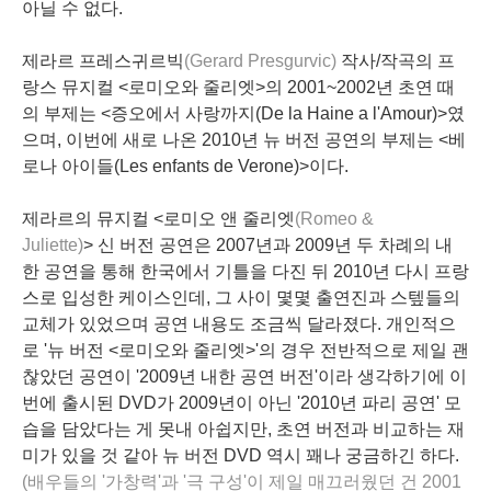
아닐 수 없다.
제라르 프레스귀르빅
(Gerard Presgurvic)
작사/작곡의 프
랑스 뮤지컬 <로미오와 줄리엣>의 2001~2002년 초연
때
의 부제는 <
증오에서 사랑까지
(De la Haine a l'Amour)>였
으며, 이번에 새로 나온 2010년 뉴 버전 공연의 부제는 <
베
로나 아이들
(Les enfants de Verone)>이다.
제라르의 뮤지컬 <로미오 앤 줄리엣
(Romeo &
Juliette)
>
신 버전
공연은 2007년과 2009년 두 차례의 내
한 공연을 통해
한국
에서 기틀을 다진 뒤 2010년 다시
프랑
스
로 입성한 케이스인데, 그 사이 몇몇 출연진과 스텦들의
교체가 있었으며
공연 내용
도 조금씩 달라졌다. 개인적으
로 '뉴 버전 <로미오와 줄리엣>'의 경우 전반적으로 제일 괜
찮았던 공연이 '
2009년
내한 공연 버전'이라 생각하기에 이
번에 출시된 DVD가 2009년이 아닌 '
2010년
파리 공연' 모
습을 담았다는 게 못내 아쉽지만, 초연 버전과 비교하는 재
미가 있을 것 같아 뉴 버전 DVD 역시 꽤나 궁금하긴 하다.
(배우들의 '가창력'과 '극 구성'이 제일 매끄러웠던 건 2001