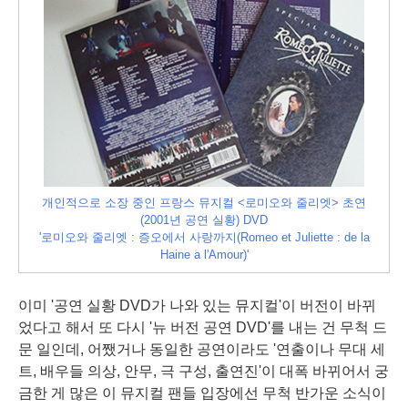
개인적으로 소장 중인 프랑스 뮤지컬 <로미오와 줄리엣>
초연
(2001년 공연 실황) DVD
'로미오와 줄리엣 : 증오에서 사랑까지(Romeo et Juliette : de la
Haine a l'Amour)'
이미 '공연 실황 DVD가 나와 있는 뮤지컬'이
버전
이 바뀌
었다고 해서 또 다시 '뉴 버전 공연 DVD'를 내는 건 무척 드
문 일인데, 어쨌거나 동일한 공연이라도 '연출이나 무대 세
트, 배우들 의상, 안무, 극 구성, 출연진'이 대폭 바뀌어서 궁
금한 게 많은 이 뮤지컬 팬들 입장에선 무척 반가운 소식이