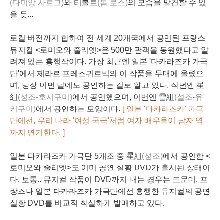
(다미앙 사르그)
와
티볼트
(톰 로스)
의 모습을 발견할 수 있
을 듯...
로컬 버전까지 합하여 전 세계 20개국에서 공연된 프랑스
뮤지컬 <로미오와 줄리엣>은
500만
관객을 동원했다고 알
려져 있는 흥행작이다. 가장 최근엔 일본 '
다카라즈카
가극
단'에서 제라르 프레스귀르빅의 이 작품을 무대에 올렸으
며, 당장 이번 달에도 공연하는 걸로 알고 있다. 작년엔 星
組
(
성조
-호시구미)
에서 공연했으며, 이번엔 雪組
(
설조
-유
키구미)
에서 공연하는 모양이다.
[ 일본 '다카라즈카' 가극
단에선, 우리 나라 '여성 국극'처럼
여자
배우들이
남자
역
까지 연기한다. ]
일본 다카라즈카 가극단 5개조 중 星組
(성조)
에서 공연한 <
로미오와 줄리엣>도 이미 공연 실황 DVD가 출시된 상태이
다. 보통..
뮤지컬
작품이 DVD까지 내는 경우는 드문데,
프
랑스
나
일본
다카라즈카 가극단에선 흥행한 뮤지컬의 공연
실황
DVD
를 비교적 착실하게 발매하고 있다.