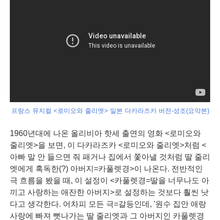
프랑스 뮤지컬 <로미오와 줄리엣> 일본 다카라즈카 버전-성조(요약본)
1960년대에 나온 올리비아 핫세 출연의 영화 <로미오와
줄리엣>을 보면, 이 다카라즈카 <로미오와 줄리엣>처럼 <
아빠 말 안 들으면 줘 패거나 집에서 쫓아낼 것처럼 딸 줄리
엣에게
혹독한
(?)
아버지
=카풀렛경>이 나온다. 전반적인
극 흐름을 봤을 때, 이 설정이 <카풀렛경=딸을 너무나도 아
끼고 사랑하는 애잔한 아버지>로 설정하는 것보다 훨씬 낫
다고 생각한다. 어차피 모든 극=갈등인데, '원수 집안 애랑
사랑에 빠져 뻣나가는
딸
줄리엣과 그
아버지
인 카풀렛경