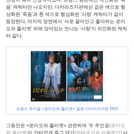
음' 캐릭터만 나오지만, 다카라즈카판에선 검은 색으로 형
상화된 '
죽음
'과 흰 색으로 형상화된 '
사랑
' 캐릭터가 같이
등장한다. 마지막 장면에서 '서로 끌어안고 좋아하는 로미
오와 줄리엣' 뒤에 앉아있는 언니는 '사랑'이
의인화
된 캐릭
터 같다.
프랑스 뮤지컬 <로미오와 줄리엣> 일본 다카라즈카판 DVD
그동안은 <로미오와 줄리엣> 관련하여 '두 주인공
(로미오
와 줄리엣)
이 안타깝게 죽고 양가
(몬테규가와 카풀렛가)
사