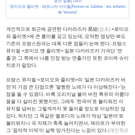
공연 실황) DVD
'로미오와 줄리엣 : 베로나의 아이들(Romeo et Juliette : les enfants
de Verone)'
개
인적으로 최근에 공연한 다카라즈카 星組
(성조)
<로미오
와 줄리엣>에 큰 흥미를 갖고 있는데, 요약한 영상만 봐도
기존의 프랑스판과는 대폭
다른 점
들이 눈에 띈다. 프랑스
뮤지컬 <로미오 앤 줄리엣> 일본 다카라즈카 가극단 '연
출'은 그 쪽에서 나름 인정 받는 연출가인 듯한
코이케 슈이
치로
가 맡았다.
프랑스 뮤지컬 <로미오와 줄리엣>의 '일본
다카라즈카
버
전'의 가장 큰
단점
으론 '멀쩡한
노래
가 다 이상해진다~'는
점을 들 수 있겠다. 비록 오리지널
불어
버전 특유의 아름다
움을 다 살리진 못했지만, 그래두 '
한국어
'로 불리워진 이
뮤지컬 넘버는 그렇게까지 못 들어줄 정도로 이상하진 않
았다. 하지만 그 똑같은 멜로디의 노래가 막상 '
일본어
'로
불리워지니 곡 자체가 축축 늘어지면서, 제라르가 부여한
그 '음악적 미덕'이 살짝 망가진다는 느낌이 있다.
(개인적으