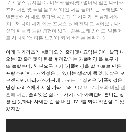
로 프랑스 뮤지컬 <로미오와 줄리엣> 넘버의 일본 다카라
즈카 버전 몇 곡을 듣고서 '이건
처음 들어보는
노래인데?
일본판에서 새로
추가
된 곡인가..?' 하다가, 뒤늦게서야
'아.. 저 곡이 내가 아는 프랑스
원 버전
의
그 곡
이었구나~'
싶어 화들짝 놀란 경험이 있다. '
같은 노래
'임에도, 일본어
로 하니까 '
영 다른 느낌
'이 되어 버리는 분위기..)
아래 다카라즈카 <로미오 앤 줄리엣> 요약본 안에 살짝 나
오는 '딸 줄리엣의 뺨을
후려갈기는
카풀렛경'을 보구서
또 놀랐는데, 한 편으론 이게 '카풀렛경을
딸 바보
로 만든
프랑스판'보다 개연성은 더 있다는 생각이 들었다. 잘은 모
르겠지만, 다라카즈카판에 나오는 그 장면은 '
카풀렛경
은
당장 파리스에게 시집 가라 그러고
(이미 로미오와 비밀 결
혼해 버린)
줄리엣
은 싫다고 개기다가 아빠한테 혼나는 상
황'인 듯하다. 자세한 건 풀 버전 DVD를 봐야 확인할 수 있
겠지만...