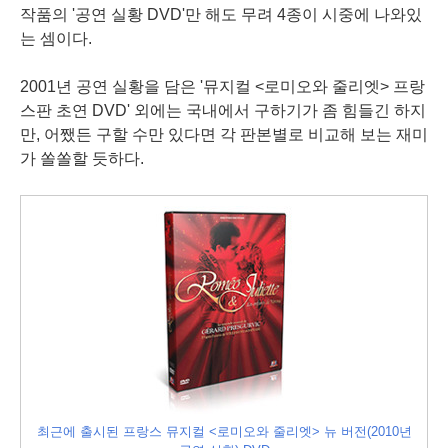
작품
의 '공연 실황 DVD'만 해도 무려
4종
이 시중에 나와있
는 셈이다.
2001년 공연 실황을 담은 '뮤지컬 <로미오와 줄리엣> 프랑
스판 초연 DVD' 외에는 국내에서 구하기가 좀 힘들긴 하지
만, 어쨌든 구할 수만 있다면 각
판본
별로
비교
해 보는 재미
가 쏠쏠할 듯하다.
최근에 출시된 프랑스 뮤지컬 <로미오와 줄리엣>
뉴 버전
(2010년