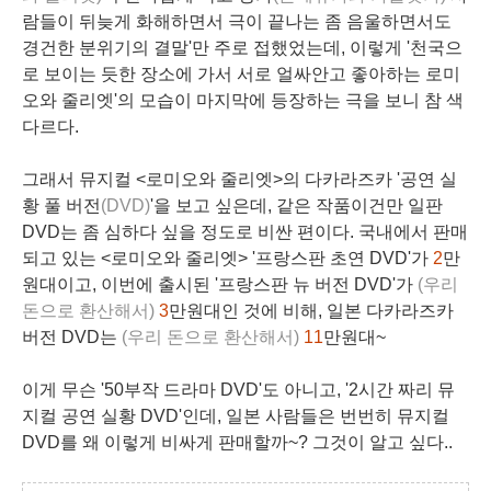
람들이
뒤늦게 화해
하면서 극이 끝나는 좀 음울하면서도
경건한
분위기의
결말
'만 주로 접했었는데, 이렇게 '천국으
로 보이는 듯한 장소에 가서
서로 얼싸안고 좋아하는 로미
오와 줄리엣
'의 모습이
마지막
에 등장하는 극을 보니 참 색
다르다.
그
래서 뮤지컬 <로미오와 줄리엣>의 다카라즈카 '공연 실
황
풀 버전
(DVD)
'을 보고 싶은데, 같은 작품이건만 일판
DVD는 좀 심하다 싶을 정도로
비싼 편
이다. 국내에서 판매
되고 있는 <로미오와 줄리엣> '
프랑스
판
초연
DVD'가
2
만
원
대이고, 이번에 출시된 '
프랑스
판
뉴 버전
DVD'가
(우리
돈으로 환산해서)
3
만원
대인 것에 비해,
일본
다카라즈카
버전 DVD는
(우리 돈으로 환산해서)
11
만원
대~
이게 무슨 '50부작 드라마 DVD'도 아니고, '
2시간
짜리 뮤
지컬 공연 실황 DVD'인데,
일본
사람들은 번번히
뮤지컬
DVD
를 왜 이렇게 비싸게 판매할까~? 그것이 알고 싶다..