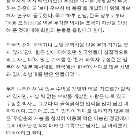
철저하게 학자 타입이었던 우장춘 박사는 병에 걸려 투병
하는 와중에도 '보다 우수한 벼 품종'을 개발하기 위해 계속
해서 연구에 몰두했다. 죽기 하루 전날, 한국 정부로부터
'문화 포장
(상)
'을 받은 우장춘 박사는 조국이 자신을 인정
해 준 것에 대해 회한의 눈물을 흘렸다고 한다.
외국의 천재 음악가나 노벨 문학상을 받은 유명 작가들 못
지 않게 '당시 힘든 삶에 처해졌던 한국인들이 실질적으로
먹고 사는 데'에 많은 기여를 한 '천재 과학자 우장춘'은 일
본에선 '일본'에서대로, 한국에선 '한국'에서대로 많은 차별
과 멸시 & 냉대를 받은 인물이었다.
우리 나라에선 '씨 없는 수박을 개발한 인물' 정도로만 알려
져 있지만, 사실 씨 없는 수박을 개발한 사람은 따로 있고
우장춘 박사는 그보다 더 굵직굵직한 업적을 많이 남긴 과
학자이다. 그럼에도, 그의 업적이 제대로 알려지지 않은 것
은 '우장춘의 재능'을 철저히 이용해 먹은 이승만 정권에서
그의 빼어난 업적에 대해선 기록으로 남기는 걸 꺼려했기
때문이라고 한다.