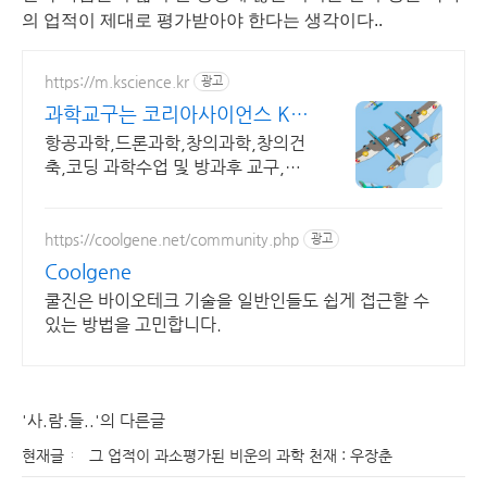
의 업적이 제대로 평가받아야 한다는 생각이다..
https://m.kscience.kr
광고
과학교구는 코리아사이언스 KC
인증 조립드론
항공과학,드론과학,창의과학,창의건
축,코딩 과학수업 및 방과후 교구,교
재 개발,제작
https://coolgene.net/community.php
광고
Coolgene
쿨진은 바이오테크 기술을 일반인들도 쉽게 접근할 수
있는 방법을 고민합니다.
'사.람.들..'의 다른글
현재글
그 업적이 과소평가된 비운의 과학 천재 : 우장춘