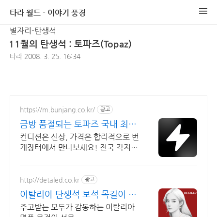
타라 월드 - 이야기 풍경
별자리-탄생석
11월의 탄생석 : 토파즈(Topaz)
타라
2008. 3. 25. 16:34
https://m.bunjang.co.kr/
광고
금방 품절되는 토파즈 국내 최대
브랜드 중고거래
컨디션은 신상, 가격은 합리적으로 번
개장터에서 만나보세요! 전국 각지에
서 올라오는 전국구 최다 상품 매일
10만 개 이상의 신규 상품 업로드
http://detaled.co.kr
광고
이탈리아 탄생석 보석 목걸이 이
탈리아 명품 목걸이 선물
주고받는 모두가 감동하는 이탈리아