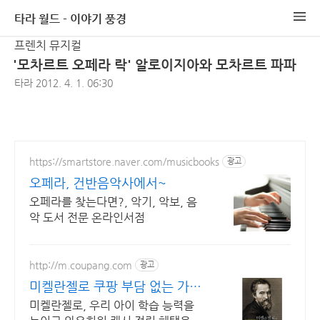
타라 월드 - 이야기 풍경
프렌치 뮤지컬
'모차르트 오페라 락' 알로이지아와 모차르트 파파
타라
2012. 4. 1. 06:30
https://smartstore.naver.com/musicbooks
광고
오페라, 건반음악사에서~
오페라를 찾는다면?, 악기, 악보, 음
악 도서 전문 온라인서점
http://m.coupang.com
광고
미켈란젤로 쿠팡 부담 없는 가격,
알찬 구성
미켈란젤로, 우리 아이 학습 능력을