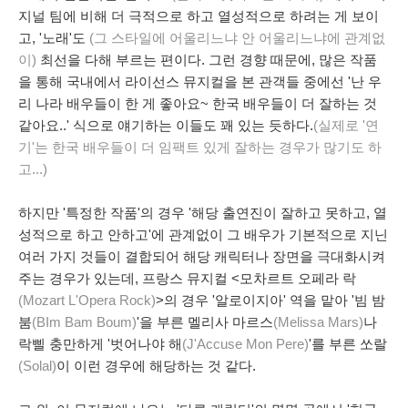
지널 팀에 비해 더 극적으로 하고 열성적으로 하려는 게 보이
고, '노래'도
(그 스타일에 어울리느냐 안 어울리느냐에 관계없
이)
최선을 다해 부르는 편이다. 그런 경향 때문에, 많은 작품
을 통해 국내에서 라이선스 뮤지컬을 본 관객들 중에선 '난 우
리 나라 배우들이 한 게 좋아요~ 한국 배우들이 더 잘하는 것
같아요..' 식으로 얘기하는 이들도 꽤 있는 듯하다.
(실제로 '연
기'는 한국 배우들이 더 임팩트 있게 잘하는 경우가 많기도 하
고...)
하지만 '특정한 작품'의 경우 '해당 출연진이 잘하고 못하고, 열
성적으로 하고 안하고'에 관계없이 그 배우가 기본적으로 지닌
여러 가지 것들이 결합되어 해당 캐릭터나 장면을 극대화시켜
주는 경우가 있는데, 프랑스 뮤지컬 <모차르트 오페라 락
(Mozart L'Opera Rock)
>의 경우 '알로이지아' 역을 맡아 '빔 밤
붐
(BIm Bam Boum)
'을 부른 멜리사 마르스
(Melissa Mars)
나
락삘 충만하게 '벗어나야 해
(J'Accuse Mon Pere)
'를 부른 쏘랄
(Solal)
이 이런 경우에 해당하는 것 같다.