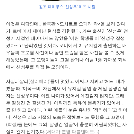
원조 테리우스 '신성우' 리즈 시절
이것은 여담인데.. 한국판 <모차르트 오페라 락>을 보러 갔다
가 '로비'에서 재미난 현상을 경험했다. 가수 출신인 '신성우' 전
성기 시절엔 태어나지도 않았을 '어린 학생들'이 '신성우 잘생
겼다~'고 난리였던 것이다. 로비에서 이 뮤지컬에 출연하는 배
우들의 프로필 사진이나 공연 모습을 담은 사진을 볼 수 있게
해놓았는데, 그 꼬맹이들이 그걸 봤거나 아님 1층 가까운 좌석
에서 신성우를 직접 본 모양이다.
사실.. '살리
(살리에리)
'들이 멋있고 어쩌고 저쩌고 해도, 내가
봤을 때 '이목구비' 차원에서 이 뮤지컬 팀원 중 제일 잘생긴 남
자는 신성우이다. 이젠 나이가 있어서 예전같지 않지만, 그래
두 잘생긴 건 잘생긴 거- 아직까진 특유의 분위기가 있어서 봐
줄 만 하고 말이다. 어린 애들의 눈은 유난히 '정직하다'고 하더
니, 신성우 리즈 시절의 모습은 접해보지도 못했을 그 꼬맹이
(학생)
들 눈에도 그의 '잘생긴 얼굴'이 충분히 어필되었다는 사
실이 왠지 신기했다.
(세대가 분명 다를텐데도...)