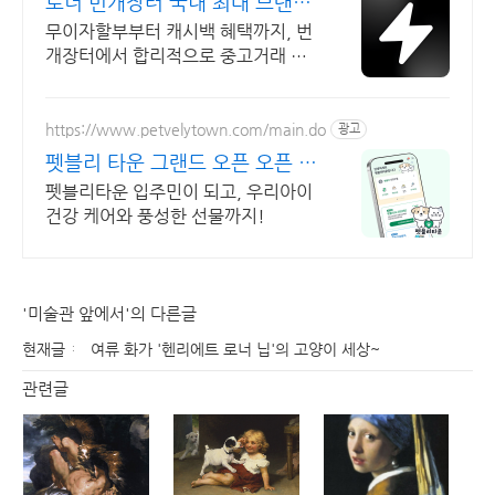
로너 번개장터 국내 최대 브랜드
중고거래
무이자할부부터 캐시백 혜택까지, 번
개장터에서 합리적으로 중고거래 하
세요 전국 각지에서 올라오는 전국구
최다 상품 매일 10만 개 이상의 신규
상품 업로드
https://www.petvelytown.com/main.do
광고
펫블리 타운 그랜드 오픈 오픈 이
벤트 진행 중!
펫블리타운 입주민이 되고, 우리아이
건강 케어와 풍성한 선물까지!
'미술관 앞에서'의 다른글
현재글
여류 화가 '헨리에트 로너 닙'의 고양이 세상~
관련글