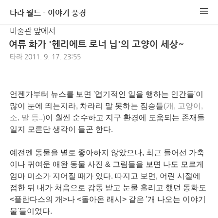
타라 월드 - 이야기 풍경
미술관 앞에서
여류 화가 '헨리에트 로너 닙'의 고양이 세상~
타라
2011. 9. 17. 23:55
언젠가부터 뉴스를 보면 '엽기적인 일을 행하는 인간들'이
많이 눈에 띄는지라, 차라리 말 못하는 짐승들
(개, 고양이,
소, 말 등..)
이 훨씬 순수하고 지구 환경에 도움되는 존재들
일지 모른단 생각이 들곤 한다.
예전엔 동물을 별로 좋아하지 않았으나, 최근 들어선 가축
이나 귀여운 애완 동물 사진 & 그림들을 보면 나도 모르게
엄마 미소가 지어질 때가 있다. 따지고 보면, 어린 시절에
접한 뒤 내가 처음으로 감동 받고 눈물 흘리고 했던 동화도
<플란다스의 개>나 <돌아온 래시> 같은 '개 나오는 이야기
물'들이었다.