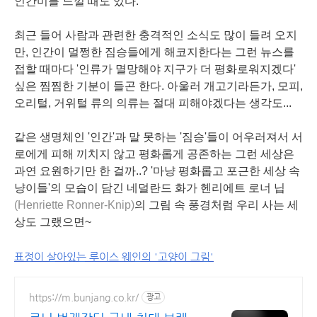
인간미를 느낄 때도 있다.
최근 들어 사람과 관련한 충격적인 소식도 많이 들려 오지
만, 인간이 멀쩡한 짐승들에게 해코지한다는 그런 뉴스를
접할 때마다 '인류가 멸망해야 지구가 더 평화로워지겠다'
싶은 찜찜한 기분이 들곤 한다. 아울러 개고기라든가, 모피,
오리털, 거위털 류의 의류는 절대 피해야겠다는 생각도...
같은 생명체인 '인간'과 말 못하는 '짐승'들이 어우러져서 서
로에게 피해 끼치지 않고 평화롭게 공존하는 그런 세상은
과연 요원하기만 한 걸까..? '마냥 평화롭고 포근한 세상 속
냥이들'의 모습이 담긴 네덜란드 화가
헨리에트 로너 닙
(Henriette Ronner-Knip)
의 그림 속 풍경처럼 우리 사는 세
상도 그랬으면~
표정이 살아있는 루이스 웨인의 '고양이 그림'
https://m.bunjang.co.kr/
광고