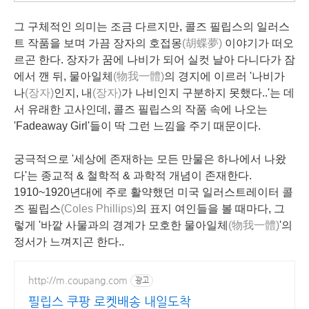
그 구체적인 의미는 조금 다르지만, 콜즈 필립스의 일러스
트 작품을 보며 가끔 장자의 호접몽
(胡蝶夢)
이야기가 떠오
르곤 한다. 장자가 꿈에 나비가 되어 실컷 날아 다니다가 잠
에서 깬 뒤, 물아일체
(物我一體)
의 경지에 이르러 '나비가
나
(장자)
인지, 내
(장자)
가 나비인지 구분하지 못했다..'는 데
서 유래한 고사인데, 콜즈 필립스의 작품 속에 나오는
'
Fadeaway Girl
'들이 딱 그런 느낌을 주기 때문이다.
궁극적으로 '세상에 존재하는 모든 만물은 하나에서 나왔
다'는 종교적 & 철학적 & 과학적 개념이 존재한다.
1910~1920년대에 주로 활약했던 미국 일러스트레이터 콜
즈 필립스
(Coles Phillips)
의 표지 여인들을 볼 때마다, 그
렇게 '바깥 사물과의 경계가 모호한 물아일체
(物我一體)
'의
정서가 느껴지곤 한다..
http://m.coupang.com
광고
필립스 쿠팡 로켓배송 내일도착