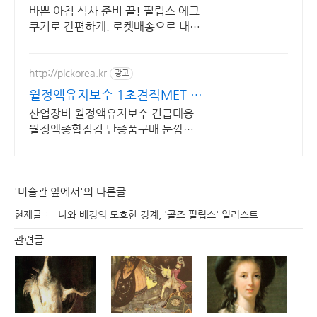
바쁜 아침 식사 준비 끝! 필립스 에그
쿠커로 간편하게. 로켓배송으로 내일
도착! 묵직한 절삭력의 코털 제거기
와 자극 없는 바디 트리머! 편리함을
경험하세요.
http://plckorea.kr
광고
월정액유지보수 1초견적MET 산
업자동화 장비판매수리보수
산업장비 월정액유지보수 긴급대응
월정액종합점검 단종품구매 눈깜짝1
초견적조회
'미술관 앞에서'의 다른글
현재글
나와 배경의 모호한 경계, '콜즈 필립스' 일러스트
관련글