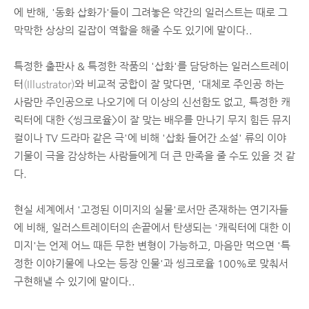
에 반해, '동화 삽화가'들이 그려놓은 약간의 일러스트는 때로 그
막막한 상상의 길잡이 역할을 해줄 수도 있기에 말이다..
특정한 출판사 & 특정한 작품의 '삽화'를 담당하는 일러스트레이
터
(Illustrator)
와 비교적 궁합이 잘 맞다면, '대체로 주인공 하는
사람만 주인공으로 나오기에 더 이상의 신선함도 없고, 특정한 캐
릭터에 대한 <씽크로율>이 잘 맞는 배우를 만나기 무지 힘든 뮤지
컬이나 TV 드라마 같은 극'에 비해 '삽화 들어간 소설' 류의 이야
기물이 극을 감상하는 사람들에게 더 큰 만족을 줄 수도 있을 것 같
다.
현실 세계에서 '고정된 이미지의 실물'로서만 존재하는 연기자들
에 비해, 일러스트레이터의 손끝에서 탄생되는 '캐릭터에 대한 이
미지'는 언제 어느 때든 무한 변형이 가능하고, 마음만 먹으면 '특
정한 이야기물에 나오는 등장 인물'과 씽크로율 100%로 맞춰서
구현해낼 수 있기에 말이다..