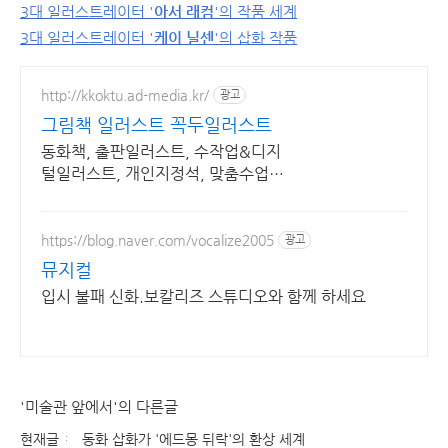
3대 일러스트레이터 '
아서 래컴
'의 작품 세계
3대 일러스트레이터 '
케이 닐센
'의 삽화 작품
http://kkoktu.ad-media.kr/
광고
그림책 일러스트 꼭두일러스트
동화책, 출판일러스트, 수작업&디지
털일러스트, 개인지정석, 맞춤수업,
성인취미미술
https://blog.naver.com/vocalize2005
광고
뮤지컬
입시 불패 신화.보칼리즈 스튜디오와 함께 하세요
'미술관 앞에서'의 다른글
현재글
동화 삽화가 '에드몽 뒤락'의 환상 세계