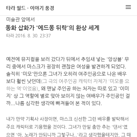
타라 월드 - 이야기 풍경
미술관 앞에서
동화 삽화가 '에드몽 뒤락'의 환상 세계
타라
2016. 8. 30. 23:37
예전에 뮤지컬을 보러 갔다가 뒤에서 추임새 넣는 '앙상블' 무
리 중에서 마스크가 굉장히 괜찮은 여성을 발견하게 되었다.
솔직히 '미모'만으론 그녀가 오히려 여주인공으로 나온 배우
보다 훨씬 낫던데
(그 극의 여주인공 캐릭터 자체가 '미모를 요
하는 역'이었음)
, 왜 맨날 주인공 하는 처자는 따로 있고 '이미
지' 상 그 역할에 별로 맞아 보이지 않는 여배우가 주인공인 걸
까...나름 심각한 생각에 빠져들어 본 적이 있다.
내가 만약 기획사 사장이면, 마스크 신선한 그런 배우를 발탁해서
주요 캐릭터로 기용했을 것이다. 그녀가 만일 춤만 추는 '댄서'였
으면 '아, 노래가 안되니까 그렇구나..'라고 생각했을테지만, 그 때