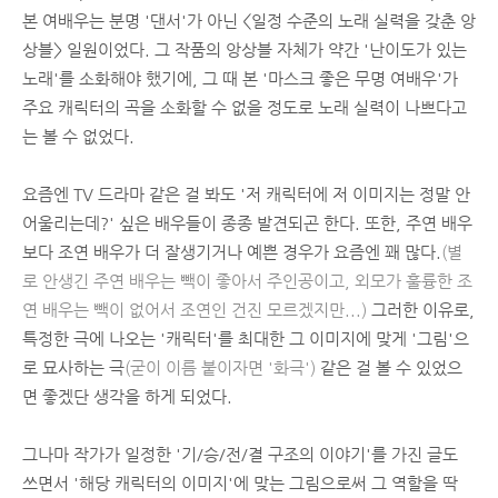
본 여배우는 분명 '댄서'가 아닌 <일정 수준의 노래 실력을 갖춘 앙
상블> 일원이었다. 그 작품의 앙상블 자체가 약간 '난이도가 있는
노래'를 소화해야 했기에, 그 때 본 '마스크 좋은 무명 여배우'가
주요 캐릭터의 곡을 소화할 수 없을 정도로 노래 실력이 나쁘다고
는 볼 수 없었다.
요즘엔 TV 드라마 같은 걸 봐도 '저 캐릭터에 저 이미지는 정말 안
어울리는데?' 싶은 배우들이 종종 발견되곤 한다. 또한, 주연 배우
보다 조연 배우가 더 잘생기거나 예쁜 경우가 요즘엔 꽤 많다.
(별
로 안생긴 주연 배우는 빽이 좋아서 주인공이고, 외모가 훌륭한 조
연 배우는 빽이 없어서 조연인 건진 모르겠지만...)
그러한 이유로,
특정한 극에 나오는 '캐릭터'를 최대한 그 이미지에 맞게 '그림'으
로 묘사하는 극
(굳이 이름 붙이자면 '화극')
같은 걸 볼 수 있었으
면 좋겠단 생각을 하게 되었다.
그나마 작가가 일정한 '기/승/전/결 구조의 이야기'를 가진 글도
쓰면서 '해당 캐릭터의 이미지'에 맞는 그림으로써 그 역할을 딱