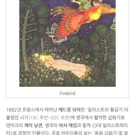
Firebird
1882년 프랑스에서 태어난
에드몽 뒤락
은 '일러스트의 황금기'라
불렸던 시기
(19C 후반~20C 초반)
에 영국에서 활약한 삽화가로
덴마크의
케이 닐센
, 영국의
아서 래컴
과 함께 <3대 일러스트레이
터>로 꼽혔던 인물이다. 주로 어린이들이 보는 '동화 삽화가'로 알