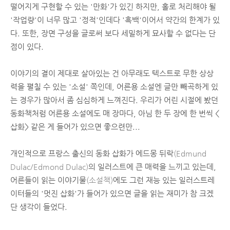
떨어지게 구현할 수 있는 '만화'가 있긴 하지만, 홀로 처리해야 될
'작업량'이 너무 많고 '정적'인데다 '흑백'이어서 약간의 한계가 있
다. 또한, 장면 구성을 글로써 보다 세밀하게 묘사할 수 없다는 단
점이 있다.
이야기의 결이 제대로 살아있는 건 아무래도 텍스트로 무한 상상
력을 펼칠 수 있는 '소설' 쪽인데, 어른용 소설엔 글만 빼곡하게 있
는 경우가 많아서 좀 심심하게 느껴진다. 우리가 어린 시절에 봤던
동화책처럼 어른용 소설에도 매 장마다, 아님 한 두 장에 한 번씩 <
삽화> 같은 게 들어가 있으면 좋으련만...
개인적으로 프랑스 출신의 동화 삽화가 에드몽 뒤락
(Edmund
Dulac/Edmond Dula
c
)
의 일러스트에 큰 매력을 느끼고 있는데,
어른들이 읽는 이야기물
(소설책)
에도 그런 재능 있는 일러스트레
이터들의 '멋진 삽화'가 들어가 있으면 글을 읽는 재미가 참 크겠
단 생각이 들었다.