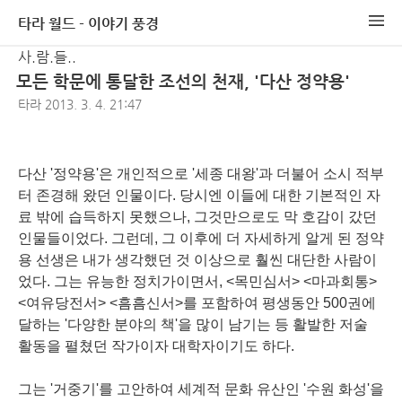
타라 월드 - 이야기 풍경
사.람.들..
모든 학문에 통달한 조선의 천재, '다산 정약용'
타라
2013. 3. 4. 21:47
다산 '정약용'은 개인적으로 '세종 대왕'과 더불어 소시 적부
터 존경해 왔던 인물이다. 당시엔 이들에 대한 기본적인 자
료 밖에 습득하지 못했으나, 그것만으로도 막 호감이 갔던
인물들이었다. 그런데, 그 이후에 더 자세하게 알게 된 정약
용 선생은 내가 생각했던 것 이상으로 훨씬 대단한 사람이
었다. 그는 유능한 정치가이면서, <목민심서> <마과회통>
<여유당전서> <흠흠신서>를 포함하여 평생동안 500권에
달하는 '다양한 분야의 책'을 많이 남기는 등 활발한 저술
활동을 펼쳤던 작가이자 대학자이기도 하다.
그는 '거중기'를 고안하여 세계적 문화 유산인 '수원 화성'을