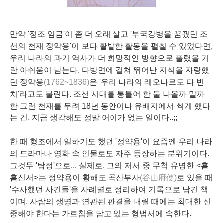
만약 '정조 임금'이 좀 더 오래 살고 '부국강병을 꿈꿨던 조
선의 천재 정약용'이 보다 활발한 활동을 펼칠 수 있었다면,
우리 나라의 과거 역사가 더 희망적인 방향으로 풀렸을 거
란 아쉬움이 남는다. 다방면에 걸쳐 뛰어난 지식을 자랑했
던 정약용
(1762~1836)
은 '우리 나라의 레오나르도 다 빈
치'라고도 불린다. 조선 시대를 통틀어 한 둘 나올까 말까
한 그런 천재를 무려 18년 동안이나 유배지에서 썩게 했다
는 건, 지금 생각해도 정말 어이가 없는 일이다..;;
한 때 형조에서 일하기도 했던 '정약용'이 요즘엔 우리 나라
의 드라마나 영화 속 인물로도 자주 등장하는 분위기이다.
그것두 '탐정'으로... 실제로, 그의 저서 중 무척 유명한 <흠
흠신서>는 정약용이 황해도 곡산부사
(谷山府使)
로 있을 때
'수사했던 사건들'을 사례별로 정리하여 기록으로 남긴 책
이며, 사람의 생명과 연관된 판결을 내릴 때에는 최대한 신
중해야 한다는 가르침을 담고 있는 형법서에 속한다.