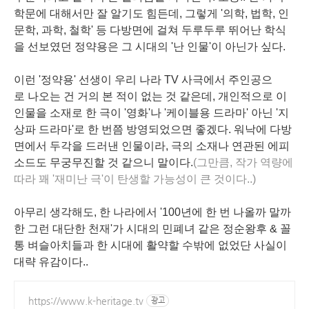
학문에 대해서만 잘 알기도 힘든데, 그렇게 '의학, 법학, 인
문학, 과학, 철학' 등 다방면에 걸쳐 두루두루 뛰어난 학식
을 선보였던 정약용은 그 시대의 '난 인물'이 아닌가 싶다.
이런 '정약용' 선생이 우리 나라 TV 사극에서 주인공으
로 나오는 건 거의 본 적이 없는 것 같은데, 개인적으로 이
인물을 소재로 한 극이 '영화'나 '케이블용 드라마' 아닌 '지
상파 드라마'로 한 번쯤 방영되었으면 좋겠다. 워낙에 다방
면에서 두각을 드러낸 인물이라, 극의 소재나 연관된 에피
소드도 무궁무진할 것 같으니 말이다.
(
그만큼
, 작가 역량에
따라 꽤 '재미난 극'이 탄생할 가능성이 큰 것이다..)
아무리 생각해도, 한 나라에서 '100년에 한 번 나올까 말까
한 그런 대단한 천재'가 시대의 민폐녀 같은 정순왕후 & 꼴
통 벼슬아치들과 한 시대에 활약할 수밖에 없었단 사실이
대략 유감이다..
https://www.k-heritage.tv
광고