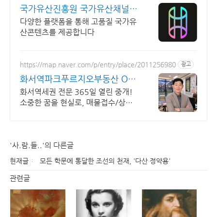
국가유산진흥원 국가유산채널
한국의 세계유산 영상
다양한 플랫폼을 통해 고품질 국가유
산콘텐츠를 제공합니다
https://map.naver.com/p/entry/place/2011256980
광고
화서역파크푸르지오부동산 O31
258 8949
화서역세권 전문 365일 열린 중개!
소중한 꿈을 현실로, 매물접수/상담
환영
'사.람.들..'의 다른글
현재글
모든 학문에 통달한 조선의 천재, '다산 정약용'
관련글