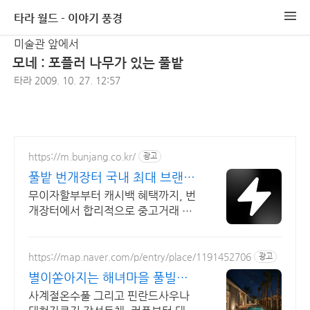
타라 월드 - 이야기 풍경
미술관 앞에서
모네 : 포플러 나무가 있는 풀밭
타라
2009. 10. 27. 12:57
https://m.bunjang.co.kr/
광고
풀밭 번개장터 국내 최대 브랜드
중고거래
무이자할부부터 캐시백 혜택까지, 번
개장터에서 합리적으로 중고거래 하
세요 전국 각지에서 올라오는 전국구
최다 상품 매일 10만 개 이상의 신규
상품 업로드
https://map.naver.com/p/entry/place/1191452706
광고
별이쏟아지는 해녀마을 풀빌라
르세라핌도 다녀간 감성풀빌라
사계절온수풀 그리고 핀란드사우나