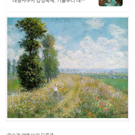
대형자쿠지 감성독채. 커플부터 대가
족까지 힐링숙소 여행피로 녹이는 온
수풀과 스파, 불멍.제주해녀마을 돌
담길 속에서느끼는 온전한휴식