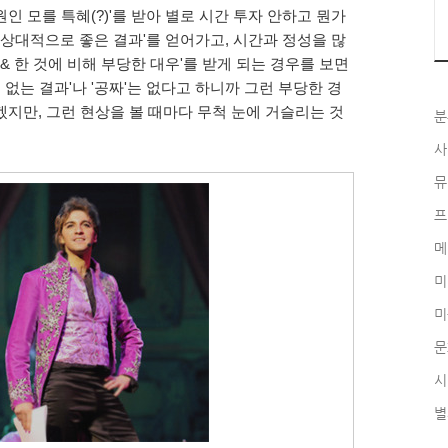
원인 모를 특혜(?)'를 받아 별로 시간 투자 안하고 뭔가
 상대적으로 좋은 결과'를 얻어가고, 시간과 정성을 많
& 한 것에 비해 부당한 대우'를 받게 되는 경우를 보면
원인 없는 결과'나 '공짜'는 없다고 하니까 그런 부당한 경
지만, 그런 현상을 볼 때마다 무척 눈에 거슬리는 것
분
사
뮤
프
메
미
미
문
시
별