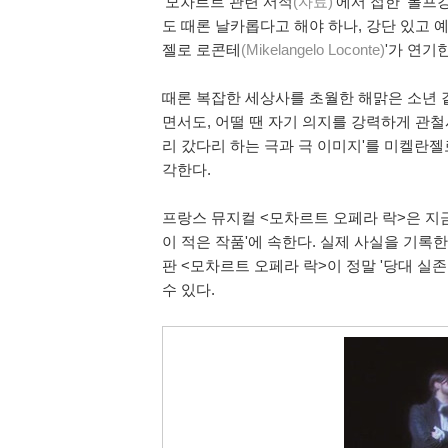
'모차르트 관련 서적
(자료)
'에서 접한 '볼
도 때론 날카롭다고 해야 하나, 강단 있고 
젤로 로콘테
(Mikelangelo Loconte)
'가 연기
때론 복잡한 세상사를 초월한 해맑은 소년 같
면서도, 어떨 땐 자기 의지를 강력하게 관철
리 갔다리 하는 극과 극 이미지'를 미켈란
각한다.
프랑스 뮤지컬 <모차르트 오페라 락>은 지금까
이 적은 작품'에 속한다. 실제 사실을 기록한
판 <모차르트 오페라 락>이 정말 '당대 실
수 있다.