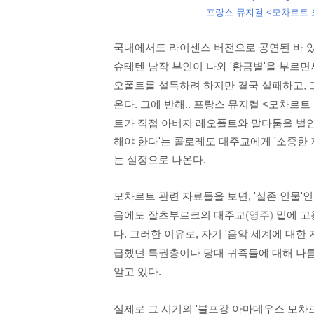
프랑스 뮤지컬 <모차르트 
국내에서도 라이센스 버전으로 공연된 바 
슈테텐 남작 부인이 나와 '황금별'을 부르면
오폴트를 설득하려 하지만 결국 실패하고, 
온다. 그에 반해.. 프랑스 뮤지컬 <모차르트
트가 직접 아버지 레오폴트와 말다툼을 벌인
해야 한다'는 콜로레도 대주교에게 '소중한
는 설정으로 나온다.
모차르트 관련 자료들을 보면, '실존 인물'
음에도 잘츠부르크의 대주교
(영주)
밑에 고
다. 그러한 이유로, 자기 '음악 세계에 대
급했던 특권층이나 당대 귀족들에 대해 나름
알고 있다.
실제로 그 시기의 '볼프강 아마데우스 모차