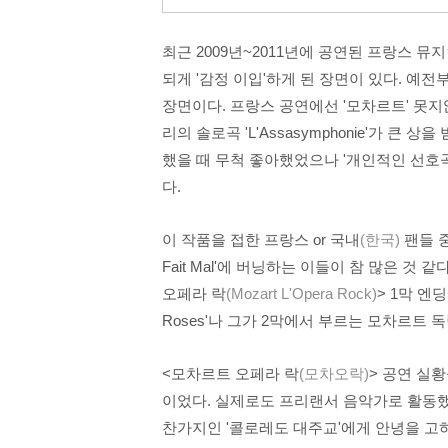
최근 2009년~2011년에 공연된 프랑스 뮤
되게 '감정 이입'하게 된 장면이 있다. 예전부터 
장면이다. 프랑스 공연에선 '모차르트' 못지
리의 솔로곡 'L'Assasymphonie
'가 큰 상을
했을 때 무척 좋아했었으나 '개인적인 선호곡
다.
이 작품을 접한 프랑스 or 국내
(한국)
팬들 중엔
Fait Mal'
에 버닝하는 이들이 참 많은 것 같다.
오페라 락
(Mozart L'Opera Rock)
> 1막 엔딩
Roses'나 그가 2막에서 부르는 모차르트 독립송 
<모차르트 오페라 락
(모차오락)
> 공연 실황을
이었다. 실제로도 프리랜서 음악가로 활동했
찬가지인 '콜로레도 대주교'에게 안녕을 고