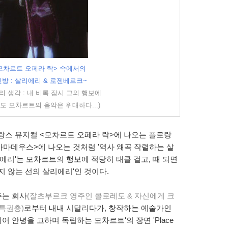
모차르트 오페라 락> 속에서의
방 :
살리에리
&
로젠베르크
~
 생각 : 내 비록 잠시 그의 행보에
도 모차르트의 음악은 위대하다...)
프랑스 뮤지컬 <모차르트 오페라 락>에 나오는 플로랑
<아마데우스>에 나오는 것처럼 '역사 왜곡 작렬하는 살
리에리'는 모차르트의 행보에 적당히 태클 걸고, 때 되면
지 않는 선의 살리에리'인 것이다.
주는 회사
(잘츠부르크 영주인 콜로레도 & 자신에게 크
특권층)
로부터 내내 시달리다가, 창작하는 예술가인
 안녕을 고하며 독립하는 모차르트'의 장면 'Place