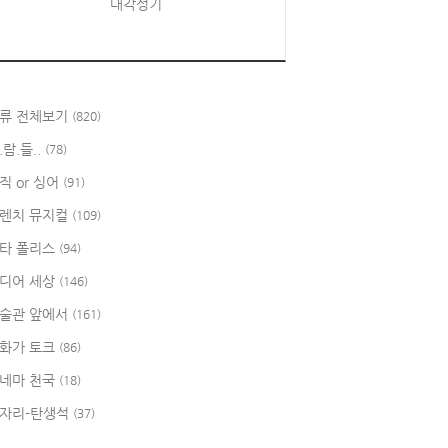
대각성기
류 전체보기
(820)
.람.들..
(78)
직 or 싱어
(91)
렌치 뮤지컬
(109)
타 폴리스
(94)
디어 세상
(146)
술관 앞에서
(161)
화가 토크
(86)
네마 천국
(18)
자리-탄생석
(37)