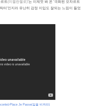
차르트
(미켈란젤로)
'는 이제껏 봐 온 '극화된 모차르트
캐릭터'인지라 유난히 감정 이입도 잘되는 느낌이 들었
onte)-Pla
ce Je Passe
(길을 비켜라)