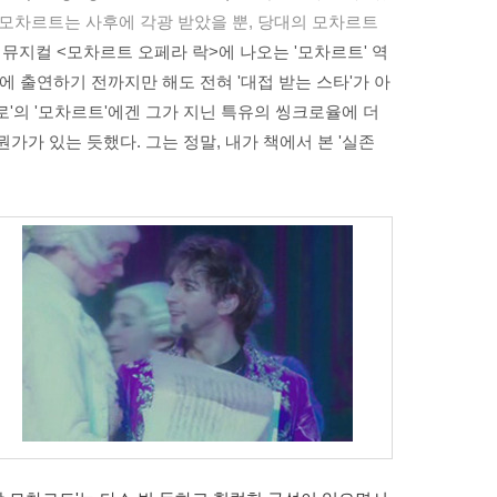
(모차르트는 사후에 각광 받았을 뿐, 당대의 모차르트
뮤지컬 <모차르트 오페라 락>에 나오는 '모차르트' 역
에 출연하기 전까지만 해도 전혀 '대접 받는 스타'가 아
로'의 '모차르트'에겐 그가 지닌 특유의 씽크로율에 더
가가 있는 듯했다. 그는 정말, 내가 책에서 본 '실존