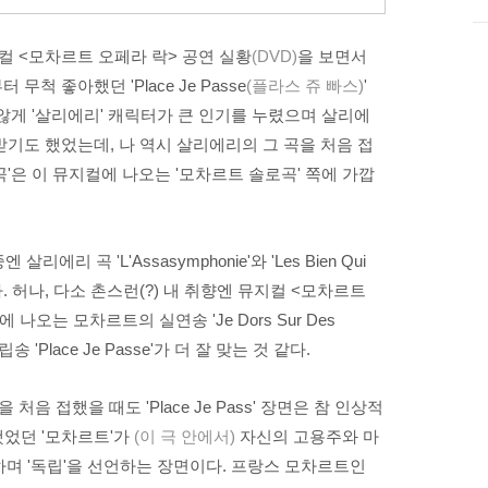
지컬 <모차르트 오페라 락> 공연 실황
(DVD)
을 보면서
무척 좋아했던 'Place Je Passe
(플라스 쥬 빠스)
'
않게 '살리에리' 캐릭터가 큰 인기를 누렸으며 살리에
 받기도 했었는데, 나 역시 살리에리의 그 곡을 처음 접
'은 이 뮤지컬에 나오는 '모차르트 솔로곡' 쪽에 가깝
 살리에리 곡 'L'Assasymphonie'와 'Les Bien Qui
 허나, 다소 촌스런(?) 내 취향엔 뮤지컬
<모차르트
에 나오는 모차르트의 실연송 'Je Dors Sur Des
'Place Je Passe'가 더 잘 맞는 것 같다.
 처음 접했을 때도 'Place Je Pass' 장면은 참 인상적
었던 '모차르트'가
(이 극 안에서)
자신의 고용주와 마
하며 '독립'을 선언하는 장면이다. 프랑스 모차르트인