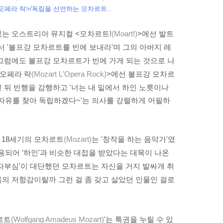
오페라 락>/독립을 선언하는 모차르트
..
있는 오스트리아 뮤지컬 <모차르트!
(Moart!)
>에선 발트
서 '볼프강 모차르트를 빈에 보내라'며 그의 아버지 레
그럼에도 볼프강 모차르트가 빈에 가게 되는 것으로 나
 오페라 락
(Mozart L'Opera Rock)
>에선 볼프강 모차르
 뒤 빈행을 감행하고 '너는 내 밑에서 하인 노릇이나
 자유를 찾아 독립하겠다~'는 의사를 강렬하게 어필하
인 18세기의 모차르트
(Mozart)
는 '창작을 하는 음악가'였
용되어 '하인'과 비슷한 대접을 받았다는 대목이 나온
한 자부심'이 대단했던 모차르트는 자신을 거지 발싸개 취
의 저항감이랄까 그런 걸 좀 갖고 살았던 인물인 걸로
르트
(Wolfgang Amadeus Mozart)
'는 특권을 누릴 수 있