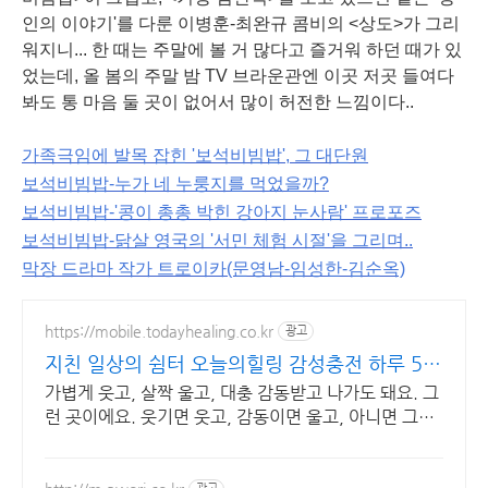
인의 이야기'를 다룬 이병훈-최완규 콤비의 <상도>가 그리
워지니... 한 때는 주말에 볼 거 많다고 즐거워 하던 때가 있
었는데, 올 봄의 주말 밤 TV 브라운관엔 이곳 저곳 들여다
봐도 통 마음 둘 곳이 없어서 많이 허전한 느낌이다..
가족극임에 발목 잡힌 '보석비빔밥', 그 대단원
보석비빔밥-누가 네 누룽지를 먹었을까?
보석비빔밥-'콩이 총총 박힌 강아지 눈사람' 프로포즈
보석비빔밥-닭살 영국의 '서민 체험 시절'을 그리며..
막장 드라마 작가 트로이카(문영남-임성한-김순옥)
https://mobile.todayhealing.co.kr
광고
지친 일상의 쉼터 오늘의힐링 감성충전 하루 5분
힐링타임
가볍게 웃고, 살짝 울고, 대충 감동받고 나가도 돼요. 그
런 곳이에요. 웃기면 웃고, 감동이면 울고, 아니면 그냥
눕고 가세요.