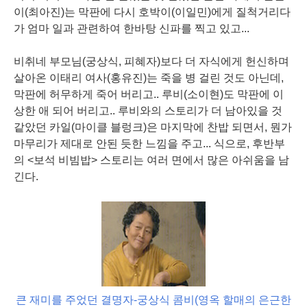
이(최아진)는 막판에 다시 호박이(이일민)에게 질척거리다
가 엄마 일과 관련하여 한바탕
신파
를 찍고 있고...
비취네 부모님(궁상식, 피혜자)보다 더 자식에게 헌신하며
살아온 이태리 여사(홍유진)는 죽을 병 걸린 것도 아닌데,
막판에 허무하게 죽어 버리고.. 루비(소이현)도 막판에 이
상한 애 되어 버리고.. 루비와의 스토리가 더 남아있을 것
같았던 카일(마이클 블렁크)은 마지막에 찬밥 되면서, 뭔가
마무리
가 제대로 안된 듯한 느낌을 주고... 식으로, 후반부
의 <보석 비빔밥> 스토리는 여러 면에서 많은 아쉬움을 남
긴다.
큰 재미를 주었던 결명자-궁상식 콤비(영옥 할매의 은근한