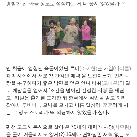
평범한 집' 아들 정도로 설정하는 게 더 좋지 않았을까..?
맨 처음에 엄청난
속물
이었던 루비
(소이현)
는 카일
(마이클)
과의 사이에서 서로 '인간적인 매력'을 느낀다든가, 진짜 사
랑을 추구하다가 좋은 남편을 얻은 언니 비취
(고나은)
의 일
로
깨달음
을 얻어서 '조건을 넘어선 진정한 사랑'을 깨닫
고.. 카일은 출가를 포기한 뒤 한국에서 직업을 얻고 자리
잡아서 루비네 부모님을 모시고 나름 열심히, 훈훈하게 사
는 그 정도 스토리가 딱 적당하지 않았을까 싶다.
평생 고고한 독신으로 살아 온
70세
의
재력가
사장
(서우림)
을 굳이 어울리지도 않게(?) 16세나 연하남인 재력 없는 모