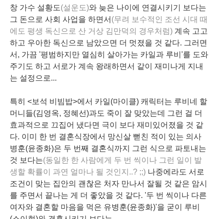
창 가수 설황도
(설운도)
와 늦은 나이에 연결시키기 보다는
그 돈으로 사회 사업을 하면서
(무려 보수적인 조선 시대 때
에도 평생 독신으로 산 거상
김만덕
의 경우처럼)
계속
고고
하고 우아한 독신
으로
남았으면 더 멋졌을 것 같다. 그러면
서, 가끔 '평범하지만 열심히 살아가는 카일과 루비'를 도와
주기도 하고 서로가 계속 왕래하면서 같이 재미나게 지내
는 설정으로...
특히 <보석 비빔밥>에서 카일(마이클) 캐릭터는 루비네 할
머니들(김영옥, 정혜선)과도 죽이 잘 맞았는데 그런 걸 더
효과적으로 끄집어 냈다면 극이 보다 재미있어졌을 것 같
다. 이미 한 번 결혼식장에서 망신살 뻗친 적이 있는 의사
병훈(윤종화)은 두 번째 결혼식까지 그런 식으로 파토내는
것 보다는
(동일한 한 사람에게 두 번 씩이나 그런 일이 발
생할 확률이 과연 얼마나 될 것인지..? ;;)
나중에라도 서로
조건이 맞는 집안의 괜찮은 처자 만나서 잘될 것 같은 암시
를 주면서 끝나는 게 더 좋았을 것 같다. '
두 번 씩이나 다른
여자와 결혼할 마음을 먹은
유병훈
(윤종화)'을 굳이 루비
(소이현)와 결혼시키기 보다는...