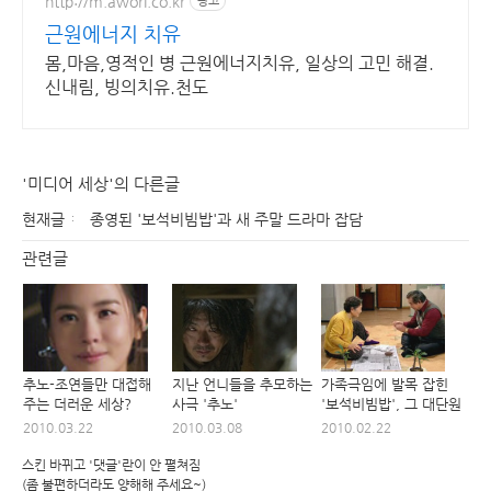
http://m.awori.co.kr
광고
근원에너지 치유
몸,마음,영적인 병 근원에너지치유, 일상의 고민 해결.
신내림, 빙의치유.천도
'미디어 세상'의 다른글
현재글
종영된 '보석비빔밥'과 새 주말 드라마 잡담
관련글
추노-조연들만 대접해
지난 언니들을 추모하는
가족극임에 발목 잡힌
주는 더러운 세상?
사극 '추노'
'보석비빔밥', 그 대단원
2010.03.22
2010.03.08
2010.02.22
스킨 바뀌고 '댓글'란이 안 펼쳐짐
(좀 불편하더라도 양해해 주세요~)