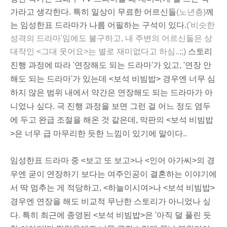
가라고 생각한다. 특히 일상이 무료한 어르신들
(노년층)
께
는 임성한표 드라마가 나름 어필하는 구석이 있다.
('비슷한
성격의 드라마'임에도 불구하고, 내 주변의 어르신들은 상
대작인 <그대 웃어요>는 별로 재미없다고 하심..;;)
스토리
진행 과정에 따라 '연장해도 되는 드라마'가 있고, '연장 안
해도 되는 드라마'가 있는데 <
보석 비빔밥
> 경우엔 너무 심
하지 않은 범위 내에서 약간은 연장해도 되는 드라마가 아
니었나 싶다. 극 진행 과정을 보면 그런 걸 어느 정도 염두
에 두고 완급 조절을 해온 것 같은데, 막판의 <보석 비빔밥
>은 너무
급 마무리
한
듯한 느낌이 있기에 말이다..
임성한표 드라마 중 <보고 또 보고>나 <인어 아가씨>의 경
우엔 굳이 연장하기 보다는 여주인공이 결혼하는 이야기에
서 딱 멈추는 게 적당하고, <하늘이시여>나 <보석 비빔밥>
경우엔 연장을 해도 비교적 무난한 스토리가 아니었나 싶
다. 특히 최근에 종영된 <보석 비빔밥>은 '아직 덜 풀린 듯