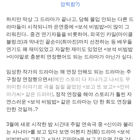
깜찍함?)
하지만 막상 그 드라마가 끝나고, 당췌 몰입 안되는 다른 드
라마들이 시작되니까 은연중에 <
보석 비빔밥
>이 많이 그
리워진다.. 중견 연기자들을 비롯하여, 외국인 카일(마이클
블렁크)과 막내인 끝순이(최아진)까지 선전하는 등 배우들
연기도 꽤 재미있었고 자잘한 재미도 있었던 <보석 비빔밥
>이야말로 충분히 연장했어도 되는 드라마가 아닌가 싶다.
임성한 작가의 드라마는 왜 연장 안해도 되는 드라마는 주
구창장 연장했으면서
(메인 스토리 다 지나가고 나서도 무
의미한 이야기로 극을 질질 끌었던 <보고 또 보고> <인어
아가씨> 같은 드라마)
, 정작 연장을 해야 스토리가 훨씬 자
연스러운 <보석 비빔밥> 같은 드라마는 단 한 회도
연장
을
안한 것일까..?
3월에 새로 시작한 밤 시간대
주말 연속극
중 <신이라 불리
는 사나이>를 보고 있다 보면 어쩐지 전(前) 드라마 <보석
비빔밥>이 그립고, <거상 김만덕>을 보고 있으면 같은 '상