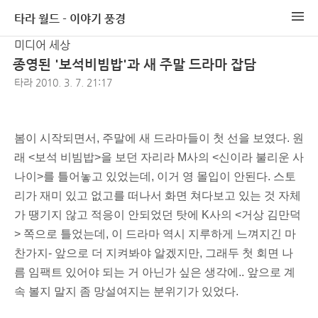
타라 월드 - 이야기 풍경
미디어 세상
종영된 '보석비빔밥'과 새 주말 드라마 잡담
타라
2010. 3. 7. 21:17
봄이 시작되면서, 주말에 새 드라마들이 첫 선을 보였다. 원
래 <보석 비빔밥>을 보던 자리라 M사의 <
신이라 불리운 사
나이
>를 틀어놓고 있었는데, 이거 영 몰입이 안된다. 스토
리가 재미 있고 없고를 떠나서 화면 쳐다보고 있는 것 자체
가 땡기지 않고 적응이 안되었던 탓에 K사의 <
거상 김만덕
> 쪽으로 틀었는데, 이 드라마 역시 지루하게 느껴지긴 마
찬가지- 앞으로 더 지켜봐야 알겠지만, 그래두 첫 회면 나
름 임팩트 있어야 되는 거 아닌가 싶은 생각에.. 앞으로 계
속 볼지 말지 좀 망설여지는 분위기가 있었다.