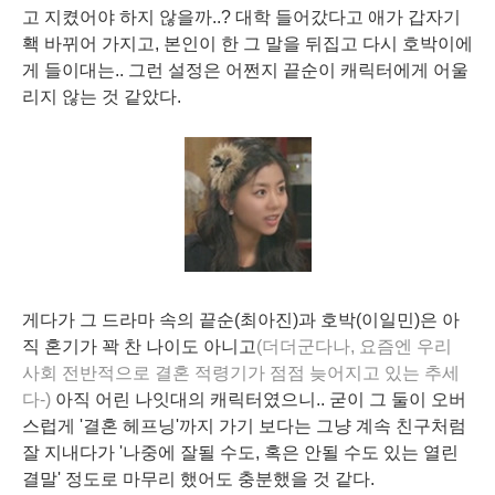
고 지켰어야 하지 않을까..? 대학 들어갔다고 애가 갑자기
홱 바뀌어 가지고, 본인이 한 그
말을 뒤집고
다시 호박이에
게 들이대는.. 그런 설정은 어쩐지 끝순이 캐릭터에게 어울
리지 않는 것 같았다.
게다가 그 드라마 속의 끝순(최아진)과 호박(이일민)은 아
직 혼기가 꽉 찬 나이도 아니고
(더더군다나, 요즘엔 우리
사회 전반적으로 결혼 적령기가 점점 늦어지고 있는 추세
다-)
아직
어린 나잇대
의
캐릭터
였으니.. 굳이 그 둘이 오버
스럽게 '결혼 헤프닝'까지 가기 보다는 그냥 계속 친구처럼
잘 지내다가 '나중에 잘될 수도, 혹은 안될 수도 있는 열린
결말' 정도로 마무리 했어도 충분했을 것 같다.