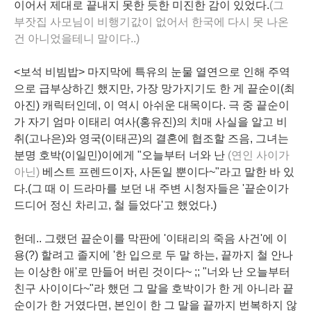
이어서 제대로 끝내지 못한 듯한 미진한 감이 있었다.
(그
부잣집 사모님이 비행기값이 없어서 한국에 다시 못 나온
건 아니었을테니 말이다..)
<보석 비빔밥> 마지막에 특유의 눈물 열연으로 인해 주역
으로 급부상하긴 했지만, 가장 망가지기도 한 게
끝순이
(최
아진) 캐릭터인데, 이 역시 아쉬운 대목이다. 극 중 끝순이
가 자기 엄마 이태리 여사(홍유진)의 치매 사실을 알고 비
취(고나은)와 영국(이태곤)의 결혼에 협조할 즈음, 그녀는
분명 호박(이일민)이에게 "오늘부터 너와 난
(연인 사이가
아닌)
베스트
프렌드
이자,
사돈
일 뿐이다~"라고 말한 바 있
다.(그 때 이 드라마를 보던 내 주변 시청자들은 '끝순이가
드디어 정신 차리고, 철 들었다'고 했었다.)
헌데..
그랬던 끝순이를 막판에 '이태리의 죽음 사건'에 이
용(?) 할려고 졸지에 '
한 입으로 두 말
하는, 끝까지 철 안나
는 이상한 애'로 만들어 버린 것이다~ ;; "너와 난 오늘부터
친구
사이이다~"라 했던 그 말을 호박이가 한 게 아니라 끝
순이가 한 거였다면, 본인이 한 그 말을 끝까지 번복하지 않