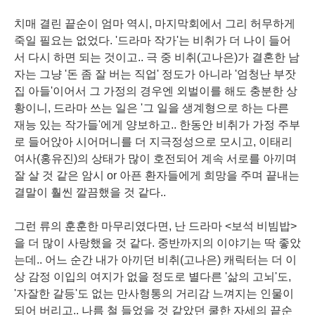
치매 결린 끝순이 엄마 역시, 마지막회에서 그리 허무하게
죽일 필요는 없었다. '드라마 작가'는 비취가 더 나이 들어
서 다시 하면 되는 것이고.. 극 중 비취(고나은)가 결혼한 남
자는 그냥 '돈 좀 잘 버는 직업' 정도가 아니라 '엄청난 부잣
집 아들'이어서 그 가정의 경우엔 외벌이를 해도 충분한 상
황이니, 드라마 쓰는 일은 '그 일을 생계형으로 하는 다른
재능 있는 작가들'에게 양보하고.. 한동안 비취가 가정 주부
로 들어앉아 시어머니를 더 지극정성으로 모시고,
이태리
여사(홍유진)의 상태가 많이
호전
되어 계속 서로를 아끼며
잘 살 것 같은 암시 or 아픈 환자들에게
희망
을 주며 끝내는
결말이 훨씬 깔끔했을 것 같다..
그런 류의 훈훈한 마무리였다면, 난 드라마 <보석 비빔밥>
을 더 많이 사랑했을 것 같다. 중반까지의 이야기는 딱 좋았
는데.. 어느 순간 내가 아끼던
비취
(고나은) 캐릭터는 더 이
상 감정 이입의 여지가 없을 정도로 별다른 '삶의 고뇌'도,
'자잘한 갈등'도 없는 만사형통의
거리감 느껴지는 인물
이
되어 버리고.. 나름 철 들었을 것 같았던 쿨한 자세의
끝순