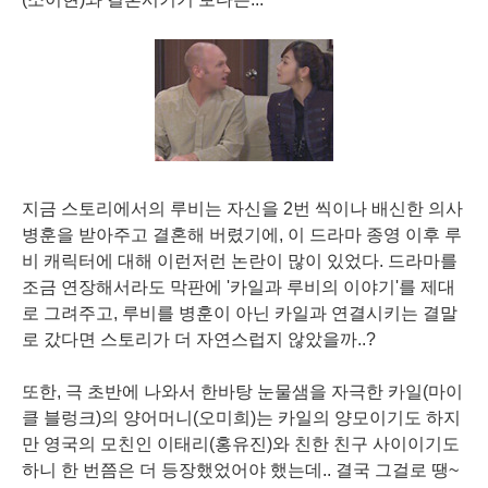
지금 스토리에서의 루비는 자신을 2번 씩이나 배신한 의사
병훈을 받아주고 결혼해 버렸기에, 이 드라마 종영 이후
루
비
캐릭터에 대해 이런저런 논란이 많이 있었다.
드라마를
조금 연장해서라도 막판에 '카일과 루비의 이야기'를 제대
로 그려주고, 루비를 병훈이 아닌
카일
과 연결시키는 결말
로 갔다면 스토리가 더 자연스럽지 않았을까..?
또한, 극 초반에 나와서 한바탕 눈물샘을 자극한
카일
(마이
클 블렁크)
의
양어머니
(오미희)는 카일의 양모이기도 하지
만 영국의 모친인 이태리(홍유진)와 친한 친구 사이이기도
하니 한 번쯤은 더 등장했었어야 했는데.. 결국 그걸로 땡~