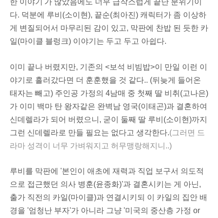
한 이야기'가 많았음에도 너무 급작스럽게 끝난 분위기이
다. 덕분에
루비
(소이현),
끝순
(최아진) 캐릭터가 좀 이상하
게 변질되어서 마무리된 감이 있고, 막판에 찬밥 된 듯한
카
일
(마이클 블렁크) 이야기는 두고 두고 아쉽다.
이미 끝나 버렸지만, 기존의 <보석 비빔밥>이 만일 이런 이
야기로 흘러갔다면 더 훈훈했을 것 같다.. (뒤늦게 들어온
태자는 빼고) 주인공 가정의 4남매 중 첫째 딸 비취(고나은)
가 이미 백마 탄 왕자같은 완벽남 영국(이태곤)과 결혼하여
신데렐라
가 되어 버렸으니, 굳이 둘째 딸 루비(소이현)까지
그런 신데렐라로 만들 필요는 없다고 생각한다.
(그러면 드
라마 성격이 너무 가벼워지고 허무맹랑해지니..)
루비를 막판에 '본인이 애초에
재력
과
직업
보구서 의도적
으로 접근했던
의사
병훈(윤종화)'과 결혼시키는 게 아닌,
출가 직전의 카일(마이클)과 연결시키되 이 카일의 집안 배
경을 '엄청난 부자'가 아니라 그냥 '미국의 중산층 가정 or