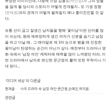
쁘장한 이미지인데, 나중에 스승 김홍도
(박신양)
가 그의 성별
을 알게 될 당시의 스토리가 어떻게 전개될지.. 또 기생 정향
(문채원)
과의 관계가 어떻게 펼쳐질지 꽤나 흥미진진할 것 같
다.
보통 선이 곱고 잘생긴 남자들을 향해 '꽃미남'이란 단어를 많
이 쓰는데, 원래 예쁘장하게 생긴 여자가 신분을 숨기고 남장
을 하고 다닐 때.. 그 때야말로 제 3자 눈으로 봤을 때 진정한
꽃미남이 탄생하는 순간이 아닌가 싶다. 예전부터 드라마나 영
화 속에서 '남장 여인' 캐릭터에 매력을 많이 느껴왔던 터라, 이
번 드라마에서 남자로 변신한 문근영의 활약 또한 무척이나 기
대 된다...
'미디어 세상'의 다른글
현재글
사극 드라마 속 남장 여인-문근영,손예진,하지원..
관련글