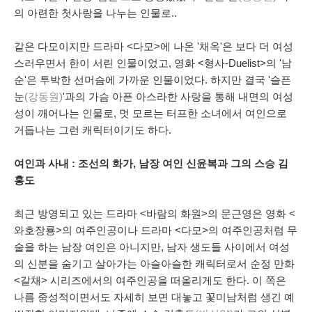
의 아련한 첫사랑을 나누는 인물로..
같은 다모이지만 드라마 <다모>에 나온 '채옥'은 보다 더 여성
스러우면서 한이 서린 인물이었고, 영화 <형사-Duelist>의 '남
순'은 투박한 선머슴에 가까운 인물이었다. 하지만 결국 '슬픈
눈
(강동원)
'과의 가슴 아픈 아스라한 사랑을 통해 내면의 여성
성이 깨어나는 인물로, 멋 모르는 터프한 소녀에서 여인으로
거듭나는 그런 캐릭터이기도 하다.
여인과 사내 : 조선의 화가, 남장 여인 신윤복과 그의 스승 김
홍도
최근 방영되고 있는 드라마 <바람의 화원>의 문근영은 영화 <
와호장룡>의 여주인공이나 드라마 <다모>의 여주인공처럼 무
술을 하는 남장 여인은 아니지만, 남자 생도들 사이에서 여성
의 신분을 숨기고 살아가는 아슬아슬한 캐릭터로서 순정 만화
<
갈채> 시리즈에서의 여주인공을 떠올리게도 한다.
이 쪽은
나름 중성적이면서도 자세히 보면 대놓고 꽃미남처럼 생긴 예