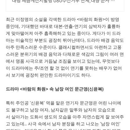
대행 세금계산서발행 080수신거부 단체,대량 문자 저
렴한 가격 다양한 서비스 제공 분할,예약발송,조합문자
최근 이정명의 소설을 각색한 드라마 <바람의 화원>이 방영
중인데, 기대했던 바대로 대본-연출-연기의 삼박자가 훌륭하
게 맞아떨어져 아주 흡족해하고 있는 중이다. 게다가 이 드라
마는 미술적인 부분도 굉장히 뛰어난데다, 드라마 배경 음악도
아주 만족스러운 수준이다. 클래시컬하면서도 아련하고 고풍
스러운 분위기의 배경 음악과 다채로운 색감의 그림이 여러 면
에서 명품 사극으로 거듭날 조짐을 보이고 있는데, 무엇보다
이 드라마에는 주/조연 할 것 없이 연기를 못하는 배우가 없어
서 보기에 굉장히 편안한 드라마이기도 하다.
드라마 <바람의 화원> 속 남장 여인 문근영(신윤복)
특히 주인공 '신윤복' 역을 맡은 연기자 문근영은 어린 나이에
도 불구하고 남장 여자, 남자같은 말투와 남자의 모습으로
서 살아가는 도화서 생도의 모습을 아주 자연스럽게 잘 보여주
고 있는데.. 사극 속에서 남자 분장을 하고 나오는 '남장 여인'