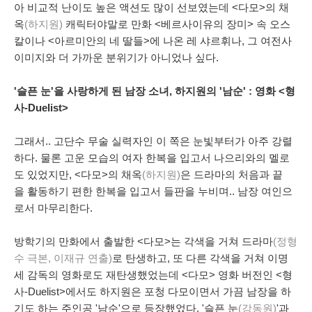
아 비교적 난이도 높은 액션도 많이 선보였는데 <다모>의 채
옥
(하지원)
캐릭터야말로 만화 <베르사이유의 장미> 속 오스
칼이나 <아르미안의 네 딸들>에 나온 레 샤르휘나, 그 여전사
이미지와 더 가까운 분위기가 아니었나 싶다.
'슬픈 눈'을 사랑하게 된 남장 소녀, 하지원의 '남순' :
영화 <형
사-Duelist>
그래서.. 고단수 무술 실력자인 이 쪽은 눈빛부터가 아주 강렬
하다. 물론 고운 모습의 여자 한복을 입고서 나으리와의 멜로
도 있었지만, <다모>의 채옥
(하지원)
은
드라마의 처음과 끝
을 활동하기 편한 한복을 입고서 들판을 누비며.. 남장 여인으
로서 마무리한다.
방학기의 만화에서 출발한 <다모>는 각색을 거쳐 드라마
(정형
수 극본, 이재규 연출)
로 탄생하고, 또 다른 각색을 거쳐 이명
세 감독의 영화로도 재탄생했었는데 <다모> 영화 버전인 <형
사-Duelist>에서도 하지원은 포청 다모이면서 가끔 남장을 하
기도 하는 주인공 '남순'으로 등장했었다. '슬픈 눈
(강동원)
'과