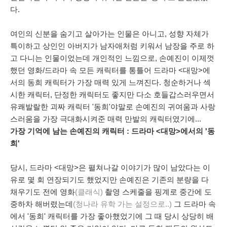
다.
여인의 신분을 숨기고 살아가는 인물은 아니고, 성향 자체가
특이하고 상인인 아버지가 남자애처럼 키워서 남장을 주로 하
고 다니는 인물이었는데 개인적인 느낌으로, 손예진이 이제껏
했던 영화/드라마 속 모든 캐릭터를 통틀어 드라마 <대망>에
서의 동희 캐릭터가 가장 매력 있게 느껴진다. 청순하거나 섹
시한 캐릭터, 단정한 캐릭터도 좋지만 다소 호들갑스러우면서
유쾌발랄한 괴짜 캐릭터 '동희'야말로 손예진의 귀여움과 사랑
스러움을 가장 극대화시켜준 매력 만발의 캐릭터였기에...
가장 기억에 남는 손예진의 캐릭터 : 드라마 <대망>에서의 '동
희'
당시, 드라마 <대망>은 펼쳐나갈 이야기가 많이 남았다는 이
유로 몇 회 연장되기도 했었지만 손예진은 기존의 분량을 다
채우기도 전에 영화
(클래식)
촬영 스케줄을 핑계로 중간에 도
중하차 해버렸는데
(청나라 유학 가는 설정으로..)
그 드라마 속
에서 '동희' 캐릭터를 가장 좋아했었기에 그 때 당시 상당히 배