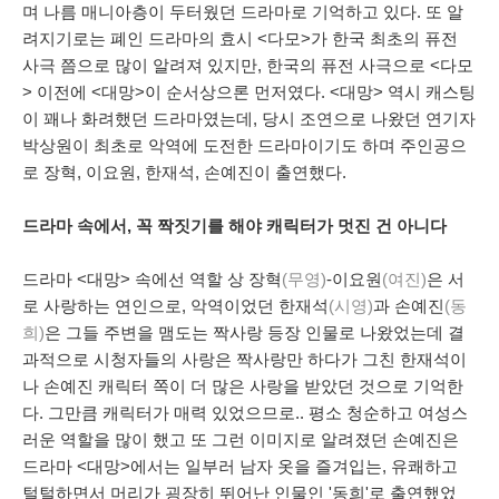
며
나름 매니아층이 두터웠던 드라마로 기억하고 있다. 또 알
려지기로는 폐인 드라마의 효시 <다모>가 한국 최초의 퓨전
사극 쯤으로 많이 알려져 있지만, 한국의 퓨전 사극으로 <다모
> 이전에 <대망>이 순서상으론 먼저였다. <대망> 역시 캐스팅
이 꽤나 화려했던 드라마였는데, 당시 조연으로 나왔던 연기자
박상원이 최초로 악역에 도전한 드라마이기도 하며 주인공으
로 장혁, 이요원, 한재석, 손예진이 출연했다.
드라마 속에서, 꼭 짝짓기를 해야 캐릭터가 멋진 건 아니다
드라마 <대망> 속에선
역할 상 장혁
(무영)
-이요원
(여진)
은 서
로 사랑하는 연인으로, 악역이었던 한재석
(시영)
과 손예진
(동
희)
은 그들 주변을 맴도는 짝사랑 등장 인물로 나왔었는데 결
과적으로 시청자들의 사랑은 짝사랑만 하다가 그친 한재석이
나 손예진 캐릭터 쪽이 더 많은 사랑을 받았던 것으로 기억한
다. 그만큼 캐릭터가 매력 있었으므로.. 평소 청순하고 여성스
러운 역할을 많이 했고 또 그런 이미지로 알려졌던 손예진은
드라마 <대망>에서는 일부러 남자 옷을 즐겨입는, 유쾌하고
털털하면서 머리가 굉장히 뛰어난 인물인 '동희'로 출연했었