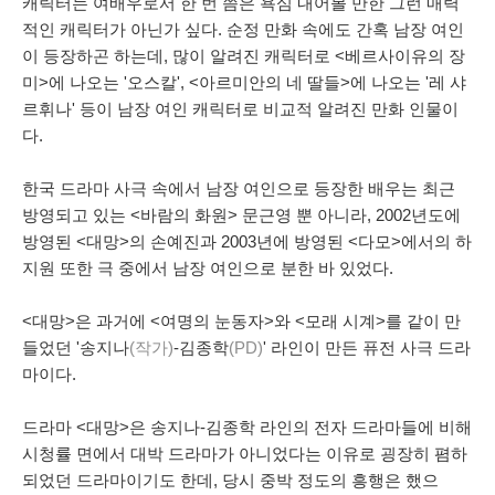
캐릭터는 여배우로서 한 번 쯤은 욕심 내어볼 만한 그런 매력
적인 캐릭터가 아닌가 싶다. 순정 만화 속에도 간혹 남장 여인
이 등장하곤 하는데, 많이 알려진 캐릭터로 <베르사이유의 장
미>에 나오는 '오스칼', <아르미안의 네 딸들>에 나오는 '레 샤
르휘나' 등이 남장 여인 캐릭터로 비교적 알려진 만화 인물이
다.
한국 드라마 사극 속에서 남장 여인으로 등장한 배우는 최근
방영되고 있는 <바람의 화원> 문근영 뿐 아니라, 2002년도에
방영된 <대망>의 손예진과 2003년에 방영된 <다모>에서의 하
지원 또한 극 중에서 남장 여인으로 분한 바 있었다.
<대망>은 과거에 <여명의 눈동자>와 <모래 시계>를 같이 만
들었던 '송지나
(작가)
-김종학
(PD)
' 라인이 만든 퓨전 사극 드라
마이다.
드라마 <대망>은 송지나-김종학 라인의
전자 드라마들에 비해
시청률 면에서 대박 드라마가 아니었다는 이유로 굉장히 폄하
되었던 드라마이기도 한데, 당시 중박 정도의 흥행은 했으