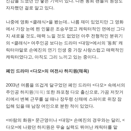
신감을 느꼈던 안 좋은 기억이 있다. 다른 동희 팬들의 원성도
자자했던 걸로 알고 있다.
나중에 영화 <클래식>을 봤는데.. 나름 재미 있었지만 그 영화
에서 가장 눈에 띈 인물은 조승우였고 캐릭터적인 면에선 그다
지 새로울 것도, 매력 느낄 것도 없었던 아주 전형적인 분위기
의 <클래식> 여주인공 보다는 드라마 <대망>에서의 '동희' 캐
릭터야말로 손예진의 연기 인생 중 가장 사랑스럽고 매력적인
캐릭터였다고, 아직도 그리 느끼고 있는 중이다..
폐인 드라마 <다모>의 여전사 하지원(채옥)
2003년 여름을 뜨겁게 달구었던 폐인 드라마 <다모> 속에서의
주인공 하지원
(채옥)
또한 좌포청 다모 출신으로, 가끔 저잣거
리에서 변복 근무를 설 때나 장두령 산채에 스파이로 위장 잠
입해 있을 때 남장 여인으로 분한 적이 있었다.
<바람의 화원> 문근영이나 <대망> 손예진의 경우와는 달리, <
다모>에 나왔던 하지원은 무술 실력도 뛰어난 캐릭터를 맡