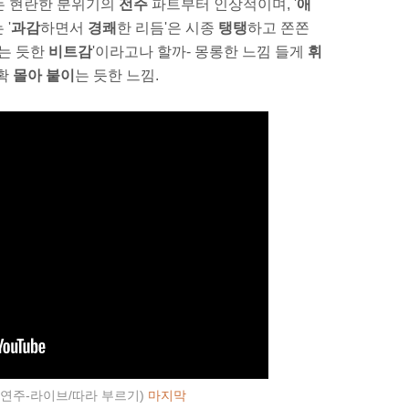
는 현란한 분위기의
전주
파트부터 인상적이며, '
애
'
과감
하면서
경쾌
한 리듬'은 시종
탱탱
하고 쫀쫀
는 듯한
비트감
'이라고나 할까- 몽롱한 느낌 들게
휘
 확
몰아 붙이
는 듯한 느낌.
연주-라이브/따라 부르기)
마지막