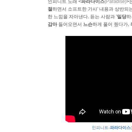
인피니트 노래 <
파라다이스
(Paradise
)
>
절
하면서 소프트한 가사' 내용과 상반되는 
한 느낌을 자아낸다. 듣는 사람과 '
밀당
하
감아
들어오면서
느슨
하게 풀어 줬다가,
인피니트-
파라다이스
(