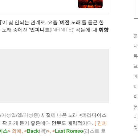
곡
'이 몇 안되는 관계로, 요즘 '
예전 노래
'들 듣곤 한
 노래 중에선 '
인피니트
(INFINITE)
' 곡들에 '내
취향
분
.
사
뮤
프
메
미
미
문
/이성열/엘/이성종)
시절에 나온 노래 <파라다이스
시
이 꽉 차게 듣기 좋은데다
안무
도 매력적이다.
[ 인피
별
이스
> 외에, <
Back
(백)
>,
<
L
ast
Romeo
(라스트 로