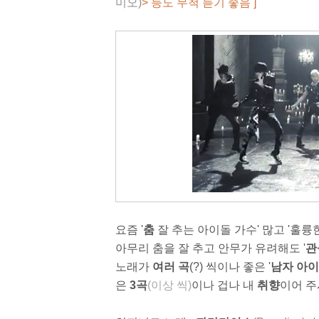
미오)
> 등도 무척 듣기 좋음 ]
요즘 '
춤
잘 추는 아이돌 가수' 많고 '훌륭
아무리 춤을 잘 추고 안무가 유려해도 '
관
노래가
여러 곡
(?) 씩이나 좋은 '
남자 아
은
3곡
(이상 씩)
이나 겁나 내
취향
이어 주