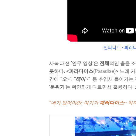
인피니트 -
파라
사복 패션 '안무 영상'은
전체
적인 춤을 조
듯하다. <
파라다이스
(
Paradise)
> 노래 가
간에
"오~", "
헤이
~"
등 추임새 들어가는 
'
분위기
'는 확연하게 다르면서 훌륭하다.
"네가 있어야만, 여기가
패러다이스
~ 억