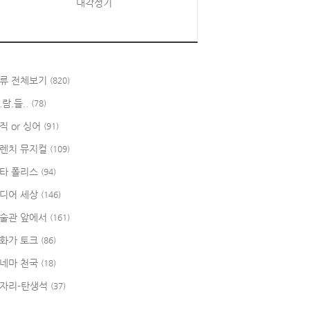
대각성기
류 전체보기
(820)
.람.들..
(78)
직 or 싱어
(91)
렌치 뮤지컬
(109)
타 폴리스
(94)
디어 세상
(146)
술관 앞에서
(161)
화가 토크
(86)
네마 천국
(18)
자리-탄생석
(37)