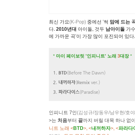
최신 가요
(K-Pop)
중에선 '썩
맘에 드는 
다.
2010년대
아이돌
,
것두
남아이돌
가수
에 가까운 곡'이 가장 많이 포진되어 있다
*
마이 페이보릿 '인피니트' 노래
3
대장
*
1.
BTD
(Before The Dawn)
2.
내꺼하자
(
Remix
ver.)
3.
파라다이스
(
Paradise
)
인피니트 7인
(김성규/장동우/남우현/호야
>는
처음
부터
끝
까지 버릴 대목 하나 없
니트 노래 <
BTD
>, <
내꺼하자
>, <
파라다