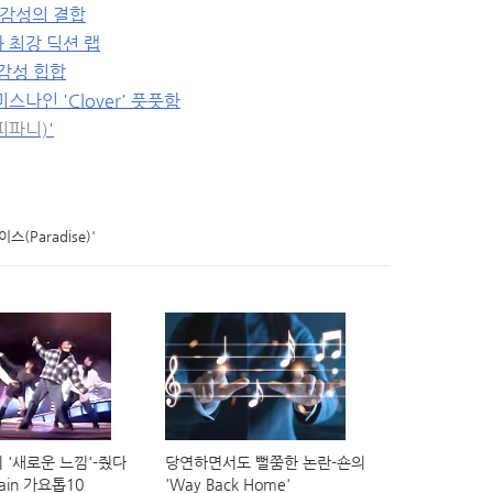
신감성의 결합
 최강 딕션 랩
' 감성 힙합
스나인 'Clover' 풋풋함
피파니)
'
(Paradise)'
의 '새로운 느낌'-줬다
당연하면서도 뻘쭘한 논란-숀의
ain 가요톱10
'Way Back Home'