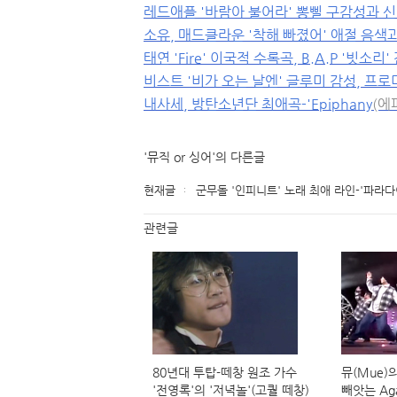
레드애플 '바람아 불어라' 뽕삘 구감성과 
소유, 매드클라운 '착해 빠졌어' 애절 음색과
태연 'Fire' 이국적 수록곡, B.A.P '빗소리
비스트 '비가 오는 날엔' 글루미 감성, 프로미
내사세, 방탄소년단 최애곡-'Epiphany
(에
'뮤직 or 싱어'의 다른글
현재글
군무돌 '인피니트' 노래 최애 라인-'파라다이스
관련글
80년대 투탑-떼창 원조 가수
뮤(Mue)
'전영록'의 '저녁놀'(고퀄 떼창)
빼앗는 Ag