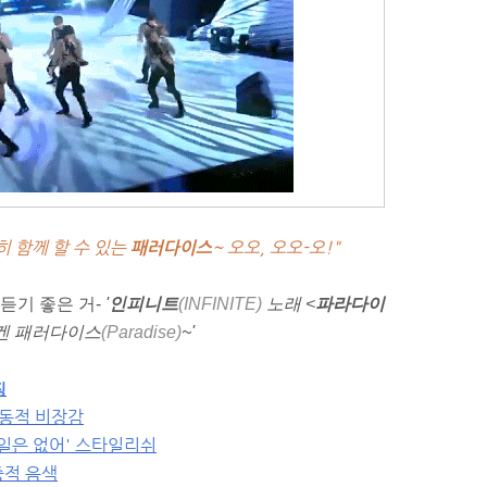
히 함께 할 수 있는
패러다이스
~ 오오, 오오-오!"
 듣기 좋은 거-
'
인피니트
(INFINITE)
노래 <
파라다이
겐 패러다이스
(Paradise)
~'
징
역동적 비장감
'내일은 없어' 스타일리쉬
중적 음색