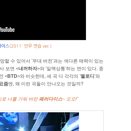
다이스
(2011' 안무 연습 ver.)
망할 수 있어서 '무대 버전'과는 색다른 매력이 있는
사 보면 <
내꺼하자
>와 '일맥상통'하는 면이 있다. 중
건 <
BTD
>와 비슷한데, 세 곡 다 각각의 '
멜로디
'와
요즘
엔, 왜 이런 곡들이 안나오는 것일까?
지로 너를 가둬 버린
패러다이스
~ 오오!"