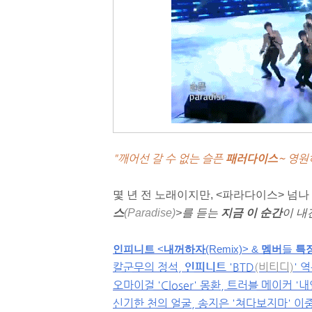
"깨어선 갈 수 없는 슬픈
패러다이스
~ 영원
몇 년 전 노래이지만, <파라다이스> 넘나
스
(
Paradise)
>를 듣는
지금 이 순간
이 내
인피니트
<
내꺼하자
(Remix)
> &
멤버
들
특
칼군무의 정석,
인피니트
'BTD
(비티디)
' 
오마이걸 'Closer' 몽환, 트러블 메이커 
신기한 천의 얼굴, 송지은 '쳐다보지마' 이