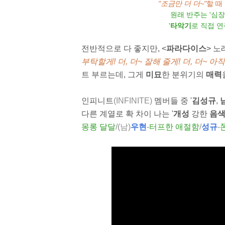
"조금만 더 더~"
할 때
원래 반주는 '심
'
타악기
로 직접 
전반적으로 다 좋지만, <
파라다이스
> 노
부탁할게! 더, 더~ 잘해 줄게! 더, 더~ 
트 부르는데, 그게
미묘
한 분위기의
매력
인피니트
(INFINITE)
멤버들 중 '
김성규
,
다른 계열로 확 차이 나는 '
개성
강한
음
몽롱 달달
/(남)
우현
-
터프한 애절함
/
성규
-