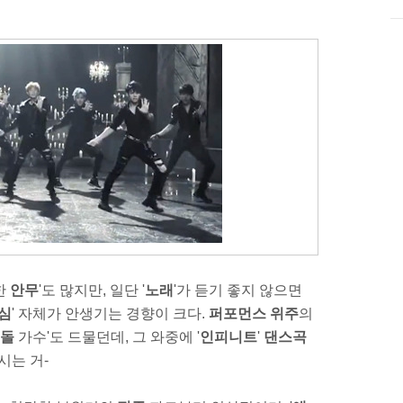
한
안무
'도 많지만, 일단 '
노래
'가 듣기 좋지 않으면
심
' 자체가 안생기는 경향이 크다.
퍼포먼스 위주
의
이돌
가수'도 드물던데, 그 와중에 '
인피니트
'
댄스곡
시는 거-