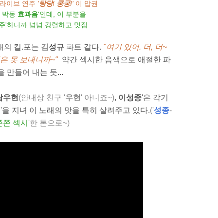
 라이브 연주
'
탕당
!
쿵궁
!'
이 압권
장 박동
효과음
'인데, 이 부분을
연주'하니까 넘넘 강렬하고 멋짐
래의 킬.포는
김
성규
파트 같
다.
"여기 있어. 더, 더~
아직은 못 보내니까~"
약간 섹시한 음색으로 애절한 파
을 만들어 내는 듯...
남우현
(안내상 친구 '
우현
' 아니죠~)
,
이성종
'은 각기
색
'을 지녀 이 노래의 맛을 특히 살려주고 있다.
('
성종
-
쫀쫀 섹시
'한 톤으로~)