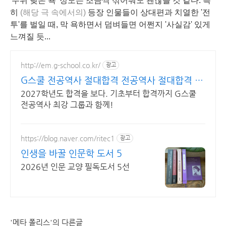
'수위 낮은 욕' 정도는 조금씩 섞어줘도 괜찮을 것 같다. 특
히
(해당 극 속에서의)
등장 인물들이 상대편과 치열한 '전
투'를 벌일 때, 막 욕하면서 덤벼들면 어쩐지 '사실감' 있게
느껴질 듯...
http://em.g-school.co.kr/
광고
G스쿨 전공역사 절대합격 전공역사 절대합격 G
스쿨
2027학년도 합격을 보다. 기초부터 합격까지 G스쿨
전공역사 최강 그룹과 함께!
https://blog.naver.com/ritec1
광고
인생을 바꿀 인문학 도서 5
2026년 인문 교양 필독도서 5선
'메타 폴리스'의 다른글