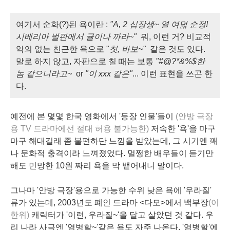
여기서 순화(?)된 욕이란 :
"A, 2 십장생~ 열 여덟 순정!
시베리아 벌판에서 귤이나 까라~"
뭐, 이런 거? 비교적
악의 없는 친근한 욕으로 "
칫, 바보~"
같은 것도 있다.
말로 하지 않고, 자판으로 칠 때는 보통
"#@?*&%$한
놈 같으니라고~
or
"이 xxx 같은"
... 이런 표현을 쓰곤 한
다.
예전에 본 몇몇 한국 영화에서 '등장 인물'들이
(안방 극장
용 TV 드라마에선 절대 허용 불가능한)
저속한 '욕'을 마구
마구 해대길래 좀 불편하단 느낌을 받았는데, 그 시기엔 꽤
나 문화적 충격이라 느껴졌었다. 멀쩡한 배우들이 듣기만
해도 민망한 10원 짜리 욕을 막 뱉어내니 말이다.
그나마 '안방 극장'용으로 가능한 수위 낮은 욕에 '우라질'
류가 있는데, 2003년도 폐인 드라마 <다모>에서 백부장
(이
한위)
캐릭터가 '이런, 우라질~'을 달고 살았던 것 같다. 우
리 나라 사극엔 '염병할~'같은 욕도 자주 나온다. '염병할'에