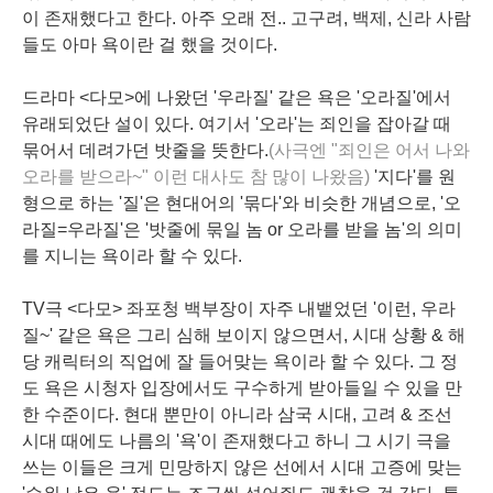
이 존재했다고 한다. 아주 오래 전.. 고구려, 백제, 신라 사람
들도 아마 욕이란 걸 했을 것이다.
드라마 <다모>에 나왔던 '우라질' 같은 욕은 '오라질'에서
유래되었단 설이 있다. 여기서 '오라'는 죄인을 잡아갈 때
묶어서 데려가던 밧줄을 뜻한다.
(사극엔 "죄인은 어서 나와
오라를 받으라~" 이런 대사도 참 많이 나왔음)
'지다'를 원
형으로 하는 '질'은 현대어의 '묶다'와 비슷한 개념으로, '오
라질=우라질'은 '밧줄에 묶일 놈 or 오라를 받을 놈'의 의미
를 지니는 욕이라 할 수 있다.
TV극 <다모> 좌포청 백부장이 자주 내뱉었던 '이런, 우라
질~' 같은 욕은 그리 심해 보이지 않으면서, 시대 상황 & 해
당 캐릭터의 직업에 잘 들어맞는 욕이라 할 수 있다. 그 정
도 욕은 시청자 입장에서도 구수하게 받아들일 수 있을 만
한 수준이다. 현대 뿐만이 아니라 삼국 시대, 고려 & 조선
시대 때에도 나름의 '욕'이 존재했다고 하니 그 시기 극을
쓰는 이들은 크게 민망하지 않은 선에서 시대 고증에 맞는