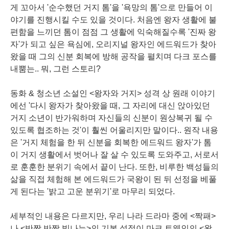
게 꼬아서 '순수했던 거지 톰'을 '
욕망
의 톰'으로 만들어 이
야기를 진행시킬 수도 있을 것이다. 처음엔 왕자 생활에 불
편함을 느끼던 톰이 점점 그 생활에 익숙해질수록 '진짜 왕
자'가 되고 싶은 욕심에, 오리지널 왕자인 에드워드가 찾아
왔을 때 그의 신분 회복에 방해 공작을 펼치며 다크 포스를
내뿜는.. 뭐, 그런 스토리?
동화
& 청소년 소설인 <왕자와 거지> 성격 상 원래 이야기
에선 '다시 왕자가 찾아왔을 때, 그 자리에 대신 앉아있던
거지 소년이 반가워하며 자신들의 신분이
원상복귀
될 수
있도록 협조하는 것'이 훨씬 어울리지만 말이다..
원작
내용
은 '거지 체험을 한 뒤 신분을 회복한 에드워드 왕자'가 톰
이 거지 생활에서 벗어나 잘 살 수 있도록 도와주고, 서로서
로 훈훈한 분위기 속에서 끝이 난다. 또한, 비루한 백성들의
삶을 직접 체험해 본 에드워드가 국왕이 된 뒤 선정을 베풀
게 된다는 '밝고 고운 분위기'로 마무리 되었다.
세부적인 내용은 다르지만, 우리 나라 드라마 중에 <짝패>
나 <반짝 반짝 빛나는>의 기본 설정이 마크 트웨인의 <왕