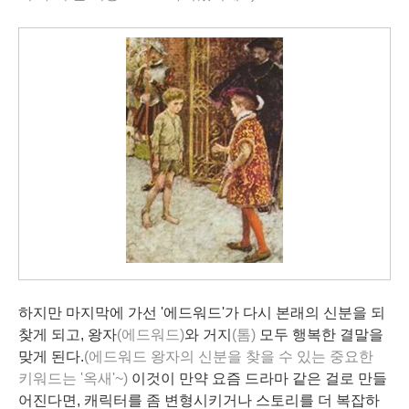
하지만 마지막에 가선 '에드워드'가 다시
본래의 신분
을 되
찾게 되고, 왕자
(에드워드)
와 거지
(톰)
모두 행복한 결말을
맞게 된다.
(
에드워드 왕자의 신분을 찾을 수 있는 중요한
키워드는 '옥새'~)
이것이 만약 요즘 드라마 같은 걸로 만들
어진다면, 캐릭터를 좀
변형
시키거나 스토리를 더 복잡하