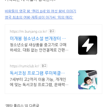
바람둥이 영국 왕 '헨리 8세'와 여섯 왕비 이야기
영국 최초의 여왕-재투성이 아가씨 '피의 메리'
https://m.bunjang.co.kr/
광고
미개봉 청소년소설 번개장터 국
내 최대 브랜드 중고거래
청소년소설 새상품을 중고가로 구매
하세요. 대화 없는 안전결제로 간편하
게! 전국 각지에서 올라오는 전국구
최다 상품 매일 10만 개 이상의 신규
상품 업로드
https://rumiclub.kr/
광고
독서코칭 프로그램 루미북클럽
새입시에 맞는 프로그램운영!
7세부터 고2까지 이용 가능, 개개인
에 맞는 독서코칭 프로그램, 문해력
UP 무작정 책 읽는 프로그램이 아닌,
진정한 책읽기 프로그램인 루미북클
럽!
'메타 폴리스'의 다른글