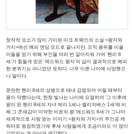
창작적 요소가 많이 가미된
마크 트웨인
의 소설 <왕자와
거지>에선 해피 엔딩 모드로 끝나지만, 오직 왕위를 이을
아들을 얻기 위해 부인을 여러 번 갈아치워 가며 '헨리 8
세'가 힘들게 얻은 '에드워드 왕자'의 삶이 결과적으로 해피
한 분위기는 아니었던 듯하다. 너무 이른 나이에 사망했으
니 말이다.
문란한 헨리 8세의 성병으로 태내 감염되어 어릴 때부터
몸이 약했다는데, 한창 빛나는 나이에 요절하여 '그 이후에
왕이 된 헨리 8세의 자녀
메리 1세
나
엘리자베스 1
세'에 비
해 그 존재감이 미약한 비운의 왕 '
에드워드 6세
'가 그나마
세계적으로 사랑 받는 이야기 <왕자와 거지>의 주인공 캐
릭터로 등장하였기에 후세 사람들에게 조금이라도 더 많이
기억되는 게 아닐까 생각한다..