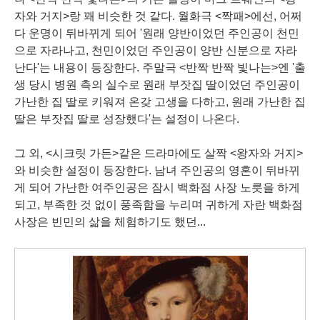
자와 거지>랑 꽤 비슷한 것 같다. 월화극 <짝패>에선, 어쩌
다 운명이 뒤바뀌게 되어 '원래
양반
이었던 주인공이 천민
으로 자라나고,
천민
이었던 주인공이 양반 신분으로 자라
난다'는 내용이 등장한다.
주말극 <반짝 반짝 빛나는>엔 '
출
생
당시 병원 측의 실수로 원래 부잣집 딸이었던 주인공이
가난한 집 딸로 키워져 온갖 고생을 다하고, 원래 가난한 집
딸은 부잣집 딸로 성장했다'는 설정이 나온다.
그 외, <시크릿 가든>같은 드라마에도 살짝 <왕자와 거지>
와 비슷한 설정이 등장한다. 남녀 주인공의 영혼이 뒤바뀌
게 되어 가난한 여주인공은 잠시 백화점
사장
노릇을 하게
되고, 부족한 것 없이
풍족함
을 누리며 귀하게 자란 백화점
사장은
빈민
의 삶을 체험하기도 했던...