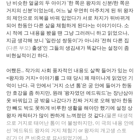
난 비슷한 얼굴의 두 아이가 '한 쪽은 왕자의 신분/한 쪽은
거지의 신분'이었는데, 어느 날 우연히 마주치게 된 뒤 왕자
의 제안으로
의복
을 바꿔 입었다가 서로
처지
가 뒤바뀌게
되어 한동안 다른 삶을 체험하게 된다>는 이야기이다. 소
시 적에 그 내용을 봤을 땐 그냥 그러려니 하고 읽었으나,
지금 생각해 보니 '일란성 쌍둥이'가 아니라 '전혀 다른 집
(다른 부모)
출생'인 그들의
생김새
가
똑같다
는 설정이 좀
비현실적이긴 하다.
어쨌든.. 작가의 사회 풍자적인 내용도 살짝 들어가 있는 이
<왕자와 거지> 이야기를 그 때 당시 꽤 재미나게 읽었던 기
억이 난다. 극 안에서 '거지 소년 톰'은 궁 안에 들어가 한동
안 호강을 좀 하지만, 원래 '왕자였던 에드워드'는 장난삼아
옷 바꿔입고 궁 밖을 나갔다가 진짜 거지로 오해 받아 한동
안 빼도 박도 못하게 비루한 생활을 해야만 했기에 설정 상
왕자
캐릭터가 많이 짠하게 느껴졌던 것 같다.
(물론 태생적
으로 거지로 태어난 톰이 더 불쌍하지만, 이 극의 내용 안에
선 '에드워드 왕자의 거지 체험기 or 왕자의 개고생 스토
리'가 더 큰 비중으로 묘사되었기에...)