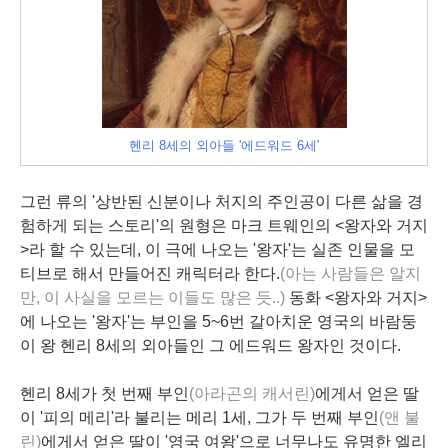
헨리 8세의 외아들 '에드워드 6세'
그런 류의 '상반된 신분이나 처지의 주인공이 다른 삶을 경
험하게 되는 스토리'의 원형은 마크 트웨인의 <왕자와 거지
>라 할 수 있는데, 이 극에 나오는 '왕자'는
실존 인물
을 모
티브로 해서 만들어진 캐릭터라 한다.
(아는 사람들은 알지
만, 이 사실을 모르는 이들도 많은 듯..)
동화 <왕자와 거지>
에 나오는 '왕자'는 부인을 5~6번 갈아치운 영국의 바람둥
이 왕 헨리 8세의 외아들인 그 에드워드 왕자인 것이다.
헨리 8세
가 첫 번째 부인
(아라곤의 캐서린)
에게서 얻은 딸
이 '피의 메리'라 불리는 메리 1세, 그가 두 번째 부인
(앤 불
린)
에게서 얻은 딸이 '영국 여왕'으로 너무나도 유명한 엘리