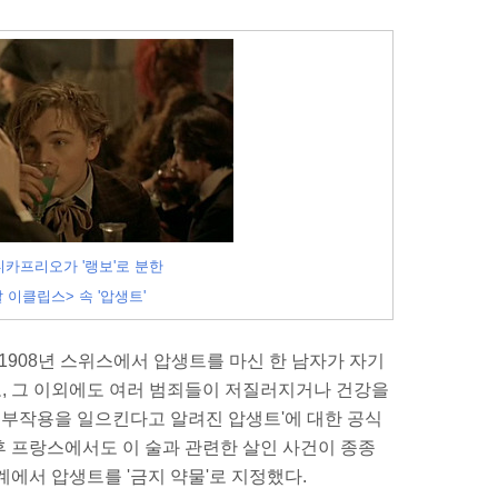
카프리오가 '랭보'로 분한
 이클립스> 속 '압생트'
1908년 스위스에서 압생트를 마신 한 남자가 자기
, 그 이외에도 여러 범죄들이 저질러지거나 건강을
은 부작용을 일으킨다고 알려진 압생트'에 대한 공식
 프랑스에서도 이 술과 관련한 살인 사건이 종종
계에서 압생트를 '금지 약물'로 지정했다.