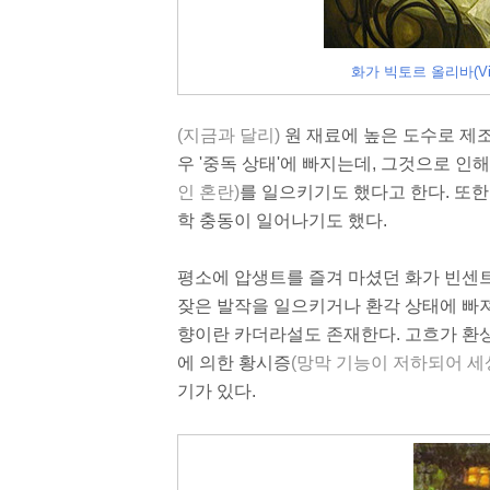
화가 빅토르 올리바(Vik
(지금과 달리)
원 재료에 높은 도수로 제
우 '중독 상태'에 빠지는데, 그것으로 인
인 혼란)
를 일으키기도 했다고 한다. 또한
학 충동이 일어나기도 했다.
평소에 압생트를 즐겨 마셨던 화가 빈센트
잦은 발작을 일으키거나 환각 상태에 빠져
향이란 카더라설도 존재한다. 고흐가 환상적
에 의한 황시증
(망막 기능이 저하되어 세
기가 있다.