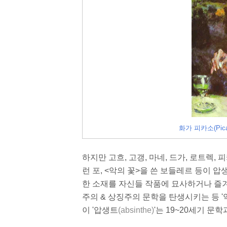
화가 피카소(Pic
하지만 고흐, 고갱, 마네, 드가, 로트렉,
런 포, <악의 꽃>을 쓴 보들레르 등이 압
한 소재를 자신들 작품에 묘사하거나 즐겨
주의 & 상징주의 문학을 탄생시키는 등 '
이 '압생트
(absinthe)
'는 19~20세기 