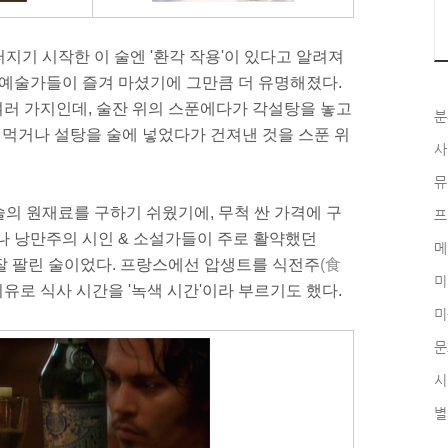
지기 시작한 이 술엔 '환각 작용'이 있다고 알려져
 예술가들이 즐겨 마셨기에 그만큼 더 유명해졌다.
 여러 가지인데, 술잔 위의 스푼에다가 각설탕을 놓고
분
여 먹거나 설탕을 술에 넣었다가 건져낸 것을 스푼 위
사
뮤
의 원재료를 구하기 쉬웠기에, 무척 싼 가격에 구
프
나 낭만주의 시인 & 소설가들이 주로 활약했던
메
 잘 팔린 술이었다. 프랑스에선 압생트를 식전주
(食
미
유로 식사 시간을 '녹색 시간'이라 부르기도 했다.
미
문
시
별