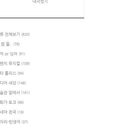
대각성기
류 전체보기
(820)
.람.들..
(78)
직 or 싱어
(91)
렌치 뮤지컬
(109)
타 폴리스
(94)
디어 세상
(146)
술관 앞에서
(161)
화가 토크
(86)
네마 천국
(18)
자리-탄생석
(37)