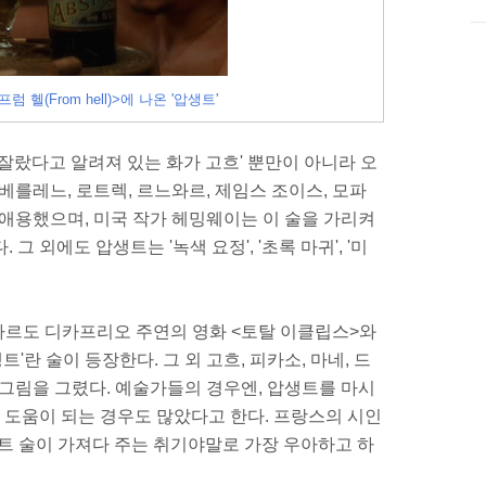
 헬(From hell)>에 나온 '압생트'
잘랐다고 알려져 있는 화가 고흐' 뿐만이 아니라 오
, 베를레느, 로트렉, 르느와르, 제임스 조이스, 모파
 애용했으며, 미국 작가 헤밍웨이는 이 술을 가리켜
그 외에도 압생트는 '녹색 요정', '초록 마귀', '미
오나르도 디카프리오 주연의 영화 <토탈 이클립스>와
트'란 술이 등장한다. 그 외 고흐, 피카소, 마네, 드
 그림을 그렸다. 예술가들의 경우엔, 압생트를 마시
에 도움이 되는 경우도 많았다고 한다. 프랑스의 시인
생트 술이 가져다 주는 취기야말로 가장 우아하고 하