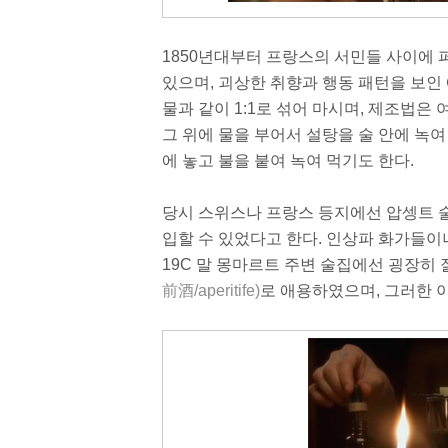
1850년대부터 프랑스의 서민들 사이에 퍼
있으며, 괴상한 취향과 행동 패턴을 보인
물과 같이 1:1로 섞어 마시며, 제조법은
그 위에 물을 부어서 설탕을 술 안에 녹
에 놓고 불을 붙여 녹여 먹기도 한다.
당시 스위스나 프랑스 등지에선 압셍트 술
입할 수 있었다고 한다. 인상파 화가들이
19C 말 몽마르트 주변 술집에선 굉장히
前酒/aperitife)
로 애용하였으며, 그러한 이