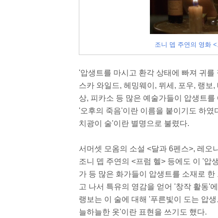
조니 뎁 주연의 영화 <프럼
'압생트를 마시고 환각 상태에 빠져 귀를 
스카 와일드, 헤밍웨이, 뮈세, 포우, 랭보
상, 피카소 등 많은 예술가들이 압생트를
'오후의 죽음'이란 이름을 붙이기도 하였다. 
치광이 술'이란 별명으로 불렸다.
서머셋 모옴의 소설 <달과 6펜스>, 레
조니 뎁 주연의 <프럼 헬> 등에도 이 '압생
가 등 많은 화가들이 압생트를 소재로 한
고 나서 특유의 영감을 얻어 '창작 활동'
랭보는 이 술에 대해 '푸른빛이 도는 압
늘하늘한 옷'이란 표현을 쓰기도 했다.