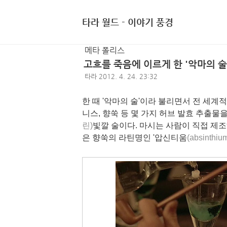
타라 월드 - 이야기 풍경
메타 폴리스
고흐를 죽음에 이르게 한 '악마의 술
타라
2012. 4. 24. 23:32
한 때 '악마의 술'이라 불리면서 전 세
니스, 향쑥 등 몇 가지 허브 발효 추출물을
린)
빛깔 술이다. 마시는 사람이 직접 제조
은 향쑥의 라틴명인 '압신티움
(absinthiu